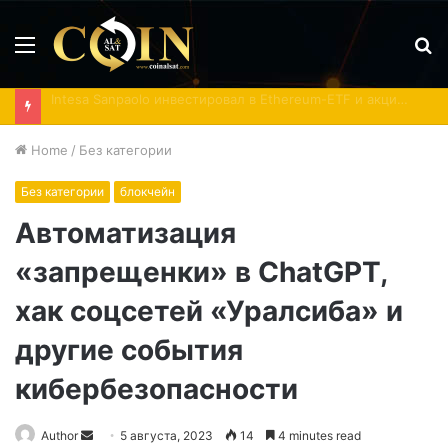
Menu
S
fo
Взлом кошельков Coldcard не вызвал массовых переводов биткоина на биржи
Home
/
Без категории
Без категории
блокчейн
Автоматизация
«запрещенки» в ChatGPT,
хак соцсетей «Уралсиба» и
другие события
кибербезопасности
Send
Author
5 августа, 2023
14
4 minutes read