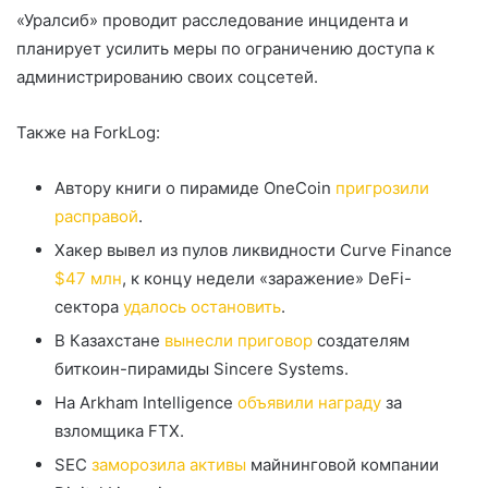
«Уралсиб» проводит расследование инцидента и
планирует усилить меры по ограничению доступа к
администрированию своих соцсетей.
Также на ForkLog:
Автору книги о пирамиде OneCoin
пригрозили
расправой
.
Хакер вывел из пулов ликвидности Curve Finance
$47 млн
, к концу недели «заражение» DeFi-
сектора
удалось остановить
.
В Казахстане
вынесли приговор
создателям
биткоин-пирамиды Sincere Systems.
На Arkham Intelligence
объявили награду
за
взломщика FTX.
SEC
заморозила активы
майнинговой компании