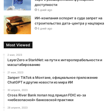
доступности
5 дней ago
ИИ-компания оспорит в суде запрет на
строительство дата-центра у нацпарка
6 дней ago
Most Viewed
2 мая, 2023
LayerZero и StarkNet: на пути к интероперабельности и
масштабированию
21 мая, 2023
Запрет TikTok в Монтане, официальное приложение
ChatGPT и другие новости из мира ИИ
30 апреля, 2023
Cross River Bank попал под прицел FDIC из-за
«небезопасной» банковской практики
28 апреля, 2023