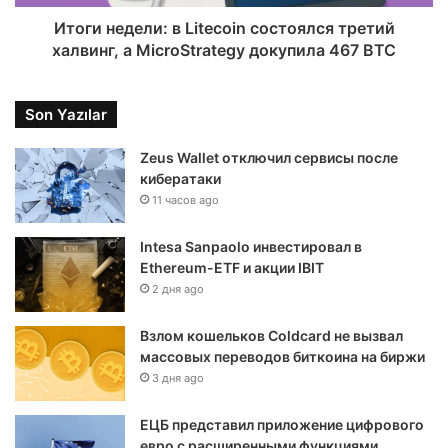
Итоги недели: в Litecoin состоялся третий
халвинг, а MicroStrategy докупила 467 BTC
Son Yazılar
Zeus Wallet отключил сервисы после
кибератаки
11 часов ago
Intesa Sanpaolo инвестировал в
Ethereum-ETF и акции IBIT
2 дня ago
Взлом кошельков Coldcard не вызвал
массовых переводов биткоина на биржи
3 дня ago
ЕЦБ представил приложение цифрового
евро с расширенными функциями