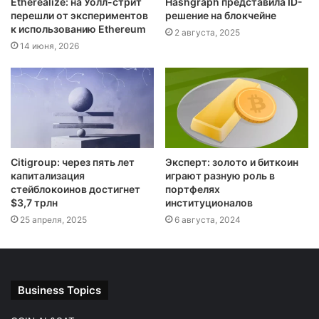
Etherealize: на Уолл-стрит
Hashgraph представила ID-
перешли от экспериментов
решение на блокчейне
к использованию Ethereum
2 августа, 2025
14 июня, 2026
Citigroup: через пять лет
Эксперт: золото и биткоин
капитализация
играют разную роль в
стейблокоинов достигнет
портфелях
$3,7 трлн
институционалов
25 апреля, 2025
6 августа, 2024
Business Topics