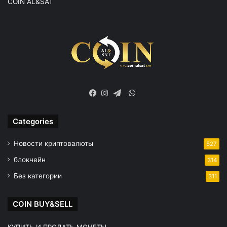
COIN AL&SAT
WhatsApp
Facebook
Instagram
Telegram
Categories
Новости криптовалюты
527
блокчейн
314
Без категории
311
COIN BUY&SELL