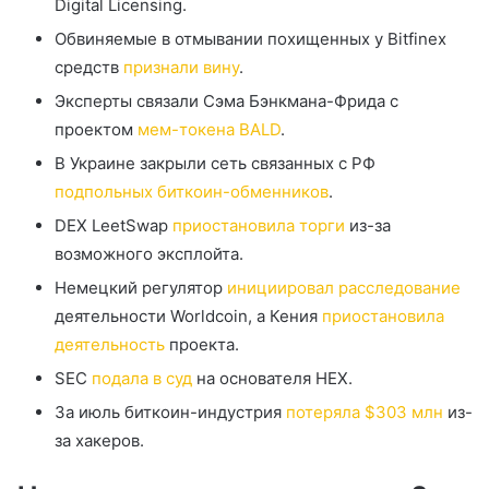
Digital Licensing.
Обвиняемые в отмывании похищенных у Bitfinex
средств
признали вину
.
Эксперты связали Сэма Бэнкмана-Фрида с
проектом
мем-токена BALD
.
В Украине закрыли сеть связанных с РФ
подпольных биткоин-обменников
.
DEX LeetSwap
приостановила торги
из-за
возможного эксплойта.
Немецкий регулятор
инициировал расследование
деятельности Worldcoin, а Кения
приостановила
деятельность
проекта.
SEC
подала в суд
на основателя HEX.
За июль биткоин-индустрия
потеряла $303 млн
из-
за хакеров.