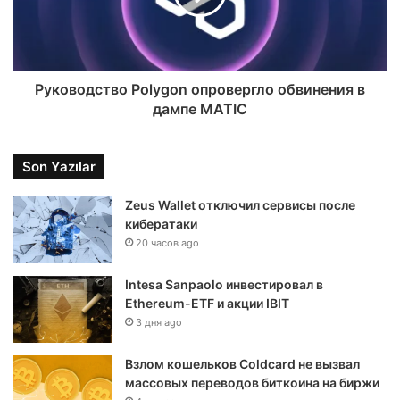
Руководство Polygon опровергло обвинения в
дампе MATIC
Son Yazılar
Zeus Wallet отключил сервисы после
кибератаки
20 часов ago
Intesa Sanpaolo инвестировал в
Ethereum-ETF и акции IBIT
3 дня ago
Взлом кошельков Coldcard не вызвал
массовых переводов биткоина на биржи