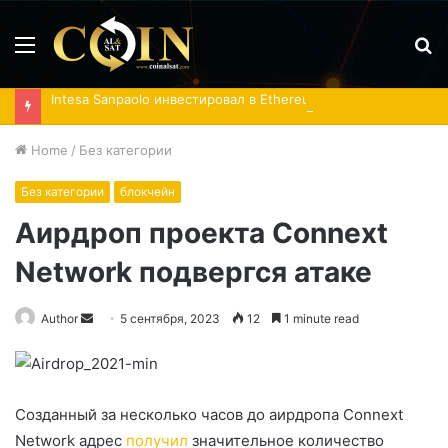
Menu
S
fo
Intesa Sanpaolo инвестировал в Ethereum-ETF и акции IBIT
Home
/
Без категории
Без категории
блокчейн
Аирдроп проекта Connext
Network подвергся атаке
Send
Author
5 сентября, 2023
12
1 minute read
an
email
Созданный за несколько часов до аирдропа Connext
Network адрес
получил
значительное количество