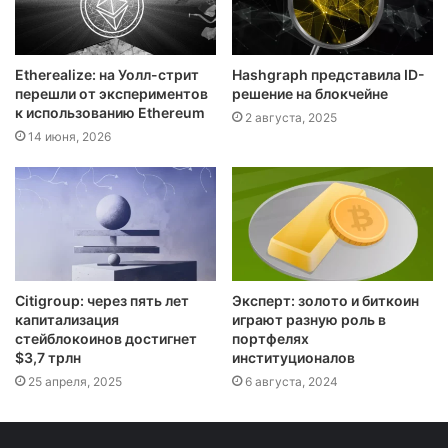
Etherealize: на Уолл-стрит
Hashgraph представила ID-
перешли от экспериментов
решение на блокчейне
к использованию Ethereum
2 августа, 2025
14 июня, 2026
Citigroup: через пять лет
Эксперт: золото и биткоин
капитализация
играют разную роль в
стейблокоинов достигнет
портфелях
$3,7 трлн
институционалов
25 апреля, 2025
6 августа, 2024