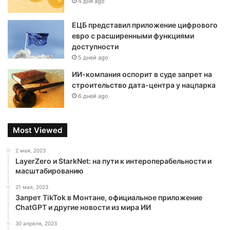
4 дня ago
ЕЦБ представил приложение цифрового
евро с расширенными функциями
доступности
5 дней ago
ИИ-компания оспорит в суде запрет на
строительство дата-центра у нацпарка
6 дней ago
Most Viewed
2 мая, 2023
LayerZero и StarkNet: на пути к интероперабельности и
масштабированию
21 мая, 2023
Запрет TikTok в Монтане, официальное приложение
ChatGPT и другие новости из мира ИИ
30 апреля, 2023