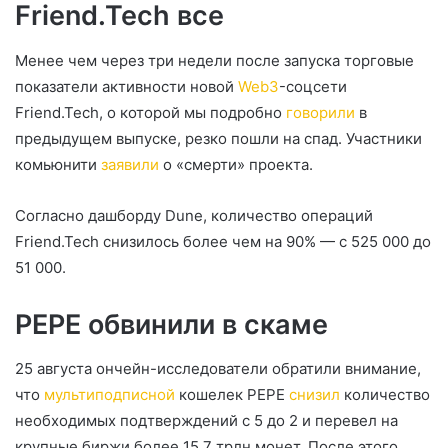
Friend.Tech все
Менее чем через три недели после запуска торговые
показатели активности новой
Web3
-соцсети
Friend.Tech, о которой мы подробно
говорили
в
предыдущем выпуске, резко пошли на спад. Участники
комьюнити
заявили
о «смерти» проекта.
Согласно дашборду Dune, количество операций
Friend.Tech снизилось более чем на 90% — с 525 000 до
51 000.
PEPE обвинили в скаме
25 августа ончейн-исследователи обратили внимание,
что
мультиподписной
кошелек PEPE
снизил
количество
необходимых подтверждений с 5 до 2 и перевел на
крупные биржи более 15,7 трлн монет. После этого