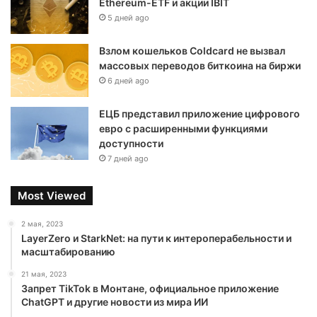
Ethereum-ETF и акции IBIT
5 дней ago
Взлом кошельков Coldcard не вызвал
массовых переводов биткоина на биржи
6 дней ago
ЕЦБ представил приложение цифрового
евро с расширенными функциями
доступности
7 дней ago
Most Viewed
2 мая, 2023
LayerZero и StarkNet: на пути к интероперабельности и
масштабированию
21 мая, 2023
Запрет TikTok в Монтане, официальное приложение
ChatGPT и другие новости из мира ИИ