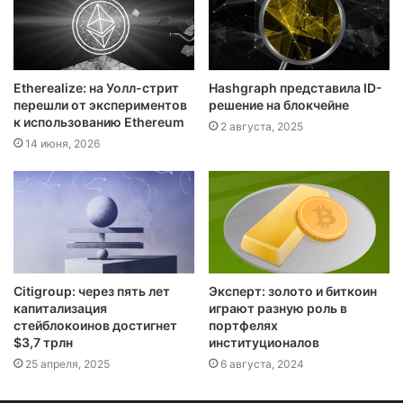
Etherealize: на Уолл-стрит
Hashgraph представила ID-
перешли от экспериментов
решение на блокчейне
к использованию Ethereum
2 августа, 2025
14 июня, 2026
Citigroup: через пять лет
Эксперт: золото и биткоин
капитализация
играют разную роль в
стейблокоинов достигнет
портфелях
$3,7 трлн
институционалов
25 апреля, 2025
6 августа, 2024