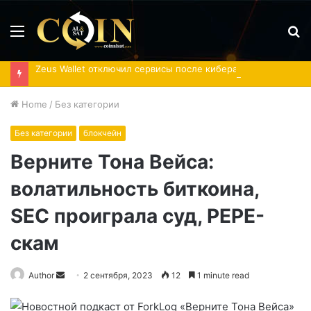
Menu
S
fo
Zeus Wallet отключил сервисы после кибератаки
Home
/
Без категории
Без категории
блокчейн
Верните Тона Вейса:
волатильность биткоина,
SEC проиграла суд, PEPE-
скам
Send
Author
2 сентября, 2023
12
1 minute read
an
email