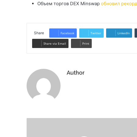
Объем торгов DEX Minswap
обновил рекор
Share
Facebook
Twitter
LinkedIn
Share via Email
Print
Author
Website