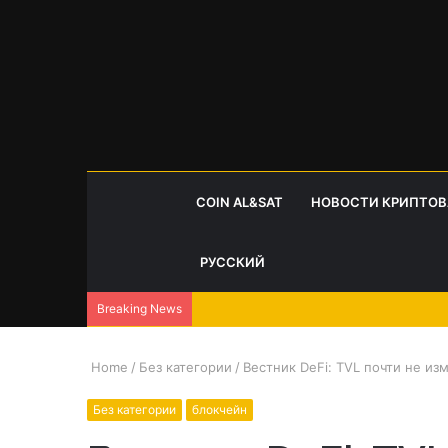
COIN AL&SAT
НОВОСТИ КРИПТО
РУССКИЙ
Breaking News
Home
/
Без категории
/
Вестник DeFi: TVL почти не из
Без категории
блокчейн