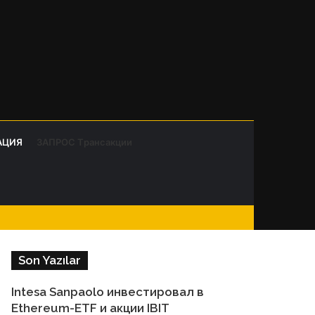
Telegram
WhatsApp
Sidebar
Switch
Search
АЦИЯ
ЗАПРОС Tрансакции
skin
Facebook
for
Instagram
Son Yazılar
Intesa Sanpaolo инвестировал в
Ethereum-ETF и акции IBIT