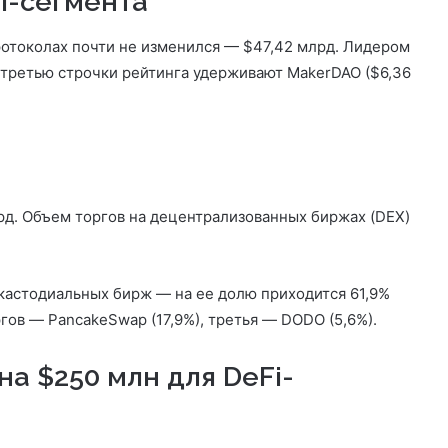
i-сегмента
ротоколах почти не изменился — $47,42 млрд. Лидером
 и третью строчки рейтинга удерживают MakerDAO ($6,36
рд. Объем торгов на децентрализованных биржах (DEX)
кастодиальных бирж — на ее долю приходится 61,9%
гов — PancakeSwap (17,9%), третья — DODO (5,6%).
а $250 млн для DeFi-