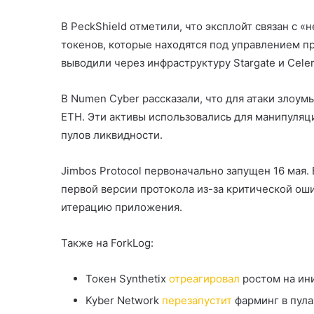
В PeckShield отметили, что эксплойт связан с 
токенов, которые находятся под управлением п
выводили через инфраструктуру Stargate и Cele
В Numen Cyber рассказали, что для атаки зло
ETH. Эти активы использовались для манипуля
пулов ликвидности.
Jimbos Protocol первоначально запущен 16 мая.
первой версии протокола из-за критической ош
итерацию приложения.
Также на ForkLog:
Токен Synthetix
отреагировал
ростом на ин
Kyber Network
перезапустит
фарминг в пулах