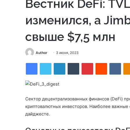
Вестник DeFi: TVL
изменился, а Jimb
свыше $7,5 млн
Send
Author
3 июня, 2023
an
Facebook
Twitter
LinkedIn
Tumblr
Pinterest
Reddit
VKon
email
Сектор децентрализованных финансов (DeFi) п
криптовалютных инвесторов. Наиболее важные с
дайджесте.