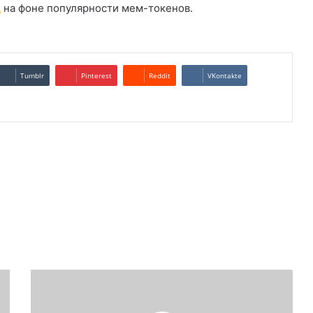
д
на фоне популярности мем-токенов.
Tumblr
Pinterest
Reddit
VKontakte