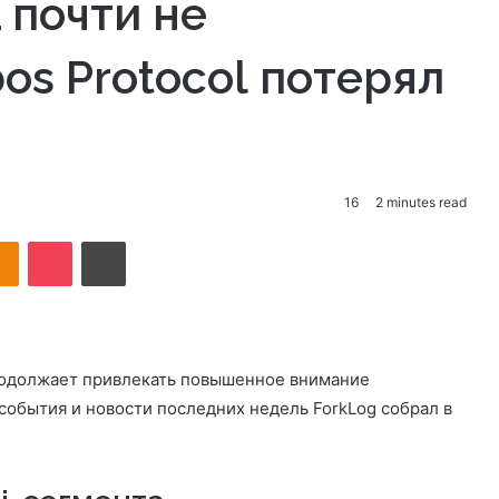
 почти не
os Protocol потерял
16
2 minutes read
takte
Odnoklassniki
Pocket
Print
родолжает привлекать повышенное внимание
обытия и новости последних недель ForkLog собрал в