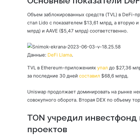
Основные показатели DeF
Объем заблокированных средств (TVL) в DeFi-п
стал Lido с показателем $13,61 млрд, а вторую
млрд) и AAVE ($5,47 млрд) соответственно.
Данные:
DeFi Llama
.
TVL в Ethereum-приложениях
упал
до $27,36 мл
за последние 30 дней
составил
$68,6 млрд.
Uniswap продолжает доминировать на рынке не
совокупного оборота. Вторая DEX по объему тор
TON учредил инвестфонд н
проектов