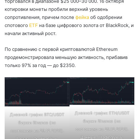
торговался в диапазоне $25 000–30 000. 16 октября
котировки монеты пробили верхний уровень
сопротивления, причем после
фейка
об одобрении
спотового
ETF
на базе цифрового золота от BlackRock, и
начали активный рост.
По сравнению с первой криптовалютой Ethereum
продемонстрировала меньшую активность, прибавив
только 97% за год — до $2350.
Дневной график ETH/USDT
Дневной график BTC/USDT
биржи Binance (по
биржи Binance (по
состоянию на 29.12.2023).
состоянию на 29.12.2023).
Данные:
TradingView
.
Данные:
TradingView
.