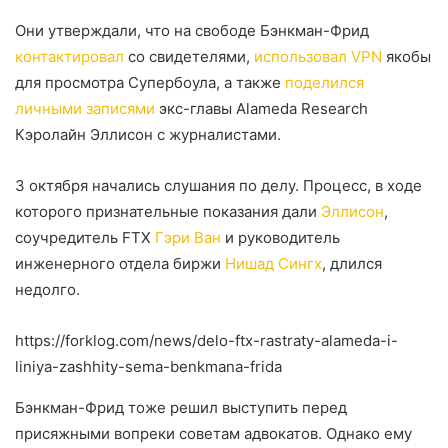
Они утверждали, что на свободе Бэнкман-Фрид
контактировал
со свидетелями,
использовал VPN
якобы
для просмотра Супербоула, а также
поделился
личными записями
экс-главы Alameda Research
Кэролайн Эллисон с журналистами.
3 октября начались слушания по делу. Процесс, в ходе
которого признательные показания дали
Эллисон
,
соучредитель FTX
Гэри Ван
и руководитель
инженерного отдела биржи
Нишад Сингх
, длился
недолго.
https://forklog.com/news/delo-ftx-rastraty-alameda-i-
liniya-zashhity-sema-benkmana-frida
Бэнкман-Фрид тоже решил выступить перед
присяжными вопреки советам адвокатов. Однако ему