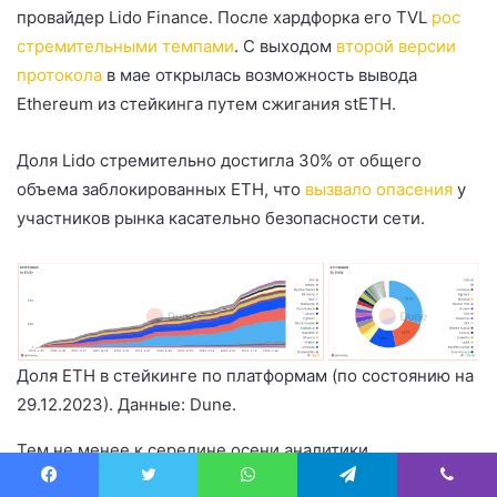
провайдер Lido Finance. После хардфорка его TVL
рос
стремительными темпами
. С выходом
второй версии
протокола
в мае открылась возможность вывода
Ethereum из стейкинга путем сжигания stETH.
Доля Lido стремительно достигла 30% от общего
объема заблокированных ETH, что
вызвало опасения
у
участников рынка касательно безопасности сети.
Доля ETH в стейкинге по платформам (по состоянию на
29.12.2023). Данные: Dune.
Тем не менее к середине осени аналитики
зафиксировали снижение спроса на стейкинг Ethereum.
Facebook
Twitter
WhatsApp
Telegram
Viber