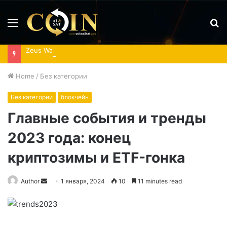
Menu
S
fo
Zeus Wallet отключил сервисы после кибератаки
Home
/
Без категории
Без категории
блокчейн
Главные события и тренды
2023 года: конец
криптозимы и ETF-гонка
Send
Author
1 января, 2024
10
11 minutes read
an
email