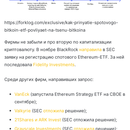
https://forklog.com/exclusive/kak-prinyatie-spotovogo-
bitkoin-etf-povliyaet-na-tsenu-bitkoina
Фирмы не забыли и про вторую по капитализации
криптовалюту. В ноябре BlackRock
направила
в SEC
заявку на регистрацию спотового Ethereum-ETF. За ней
последовала
Fidelity Investments
.
Среди других фирм, направивших запрос:
VanEck
(запустила Ethereum Strategy ETF на
CBOE
в
сентябре);
Valkyrie
(SEC
отложила
решение);
21Shares и ARK Invest
(SEC отложила решение);
Grayscale Investments
(SEC
отложила
решение);