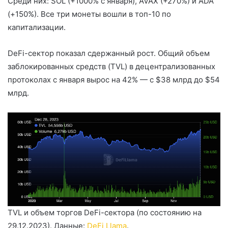
Среди них: SOL (+1000% с января), AVAX (+270%) и ADA
(+150%). Все три монеты вошли в топ-10 по
капитализации.
DeFi-сектор показал сдержанный рост. Общий объем
заблокированных средств (TVL) в децентрализованных
протоколах с января вырос на 42% — с $38 млрд до $54
млрд.
TVL и объем торгов DeFi-сектора (по состоянию на
29.12.2023). Данные:
DeFi Llama
.