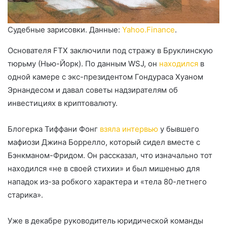
Судебные зарисовки. Данные:
Yahoo.Finance
.
Основателя FTX заключили под стражу в Бруклинскую
тюрьму (Нью-Йорк). По данным WSJ, он
находился
в
одной камере с экс-президентом Гондураса Хуаном
Эрнандесом и давал советы надзирателям об
инвестициях в криптовалюту.
Блогерка Тиффани Фонг
взяла интервью
у бывшего
мафиози Джина Боррелло, который сидел вместе с
Бэнкманом-Фридом. Он рассказал, что изначально тот
находился «не в своей стихии» и был мишенью для
нападок из-за робкого характера и «тела 80-летнего
старика».
Уже в декабре руководитель юридической команды