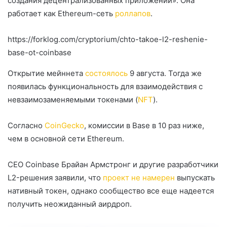
создания децентрализованных приложений». Она
работает как Ethereum-сеть
роллапов
.
https://forklog.com/cryptorium/chto-takoe-l2-reshenie-
base-ot-coinbase
Открытие мейннета
состоялось
9 августа. Тогда же
появилась функциональность для взаимодействия с
невзаимозаменяемыми токенами (
NFT
).
Согласно
CoinGecko
, комиссии в Base в 10 раз ниже,
чем в основной сети Ethereum.
CEO Coinbase Брайан Армстронг и другие разработчики
L2-решения заявили, что
проект не намерен
выпускать
нативный токен, однако сообщество все еще надеется
получить неожиданный аирдроп.