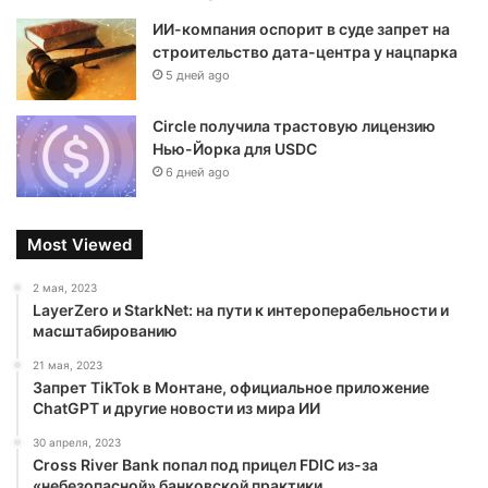
ИИ-компания оспорит в суде запрет на
строительство дата-центра у нацпарка
5 дней ago
Circle получила трастовую лицензию
Нью-Йорка для USDC
6 дней ago
Most Viewed
2 мая, 2023
LayerZero и StarkNet: на пути к интероперабельности и
масштабированию
21 мая, 2023
Запрет TikTok в Монтане, официальное приложение
ChatGPT и другие новости из мира ИИ
30 апреля, 2023
Cross River Bank попал под прицел FDIC из-за
«небезопасной» банковской практики