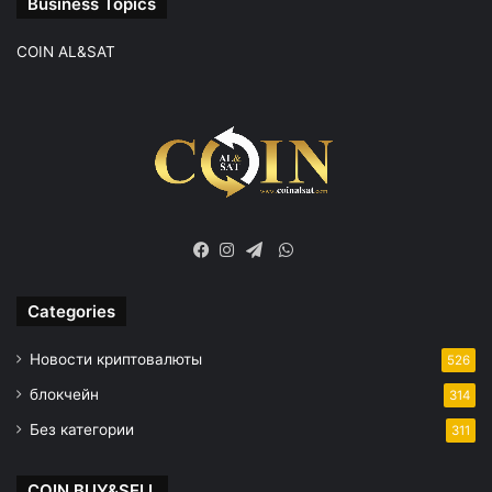
Business Topics
COIN AL&SAT
WhatsApp
Facebook
Instagram
Telegram
Categories
Новости криптовалюты
526
блокчейн
314
Без категории
311
COIN BUY&SELL