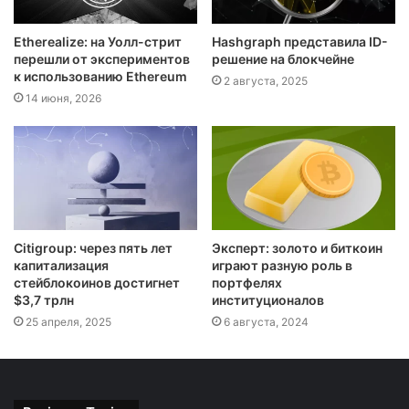
Etherealize: на Уолл-стрит
Hashgraph представила ID-
перешли от экспериментов
решение на блокчейне
к использованию Ethereum
2 августа, 2025
14 июня, 2026
Citigroup: через пять лет
Эксперт: золото и биткоин
капитализация
играют разную роль в
стейблокоинов достигнет
портфелях
$3,7 трлн
институционалов
25 апреля, 2025
6 августа, 2024