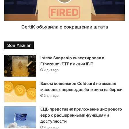
CertiK объявила о сокращении штата
Son Yazılar
Intesa Sanpaolo инвестировал в
Ethereum-ETF и акции IBIT
2 дня ago
Взлом кошельков Coldcard не вызвал
массовых переводов биткоина на биржи
3 дня ago
ЕЦБ представил приложение цифрового
евро с расширенными функциями
доступности
4 дня ago