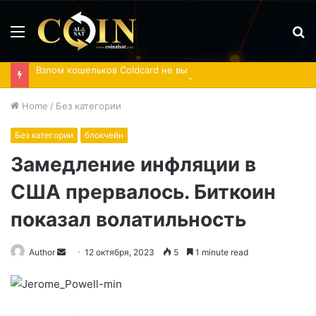
Menu
S
fo
Взлом кошельков Coldcard не вызвал массовых переводов биткоина на биржи
Home
/
Без категории
Без категории
блокчейн
Замедление инфляции в
США прервалось. Биткоин
показал волатильность
Send
Author
12 октября, 2023
5
1 minute read
an
email