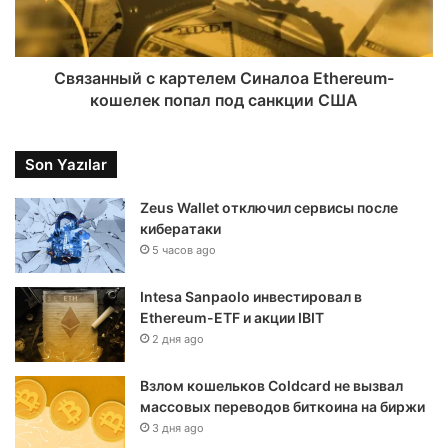
Связанный с картелем Синалоа Ethereum-
кошелек попал под санкции США
Son Yazılar
Zeus Wallet отключил сервисы после
кибератаки
5 часов ago
Intesa Sanpaolo инвестировал в
Ethereum-ETF и акции IBIT
2 дня ago
Взлом кошельков Coldcard не вызвал
массовых переводов биткоина на биржи
3 дня ago