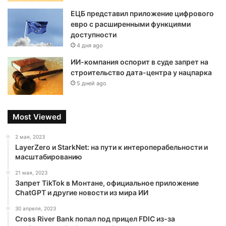
ЕЦБ представил приложение цифрового
евро с расширенными функциями
доступности
4 дня ago
ИИ-компания оспорит в суде запрет на
строительство дата-центра у нацпарка
5 дней ago
Most Viewed
2 мая, 2023
LayerZero и StarkNet: на пути к интероперабельности и
масштабированию
21 мая, 2023
Запрет TikTok в Монтане, официальное приложение
ChatGPT и другие новости из мира ИИ
30 апреля, 2023
Cross River Bank попал под прицел FDIC из-за