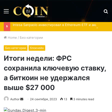
Menu
S
fo
Intesa Sanpaolo инвестировал в Ethereum-ETF и акции IBIT
Home
/
Без категории
Без категории
блокчейн
Итоги недели: ФРС
сохранила ключевую ставку,
а биткоин не удержался
выше $27 000
Send
Author
24 сентября, 2023
13
3 minutes read
an
email