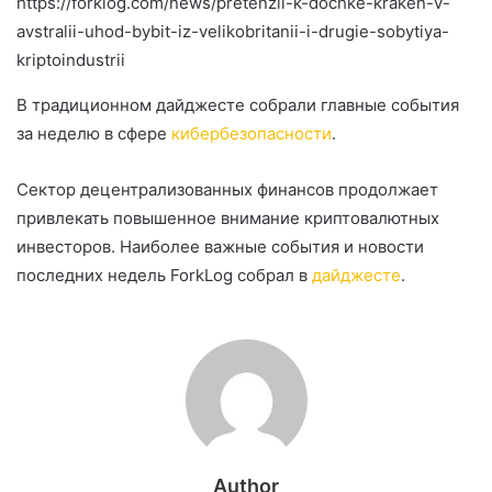
https://forklog.com/news/pretenzii-k-dochke-kraken-v-
avstralii-uhod-bybit-iz-velikobritanii-i-drugie-sobytiya-
kriptoindustrii
В традиционном дайджесте собрали главные события
за неделю в сфере
кибербезопасности
.
Сектор децентрализованных финансов продолжает
привлекать повышенное внимание криптовалютных
инвесторов. Наиболее важные события и новости
последних недель ForkLog собрал в
дайджесте
.
Author