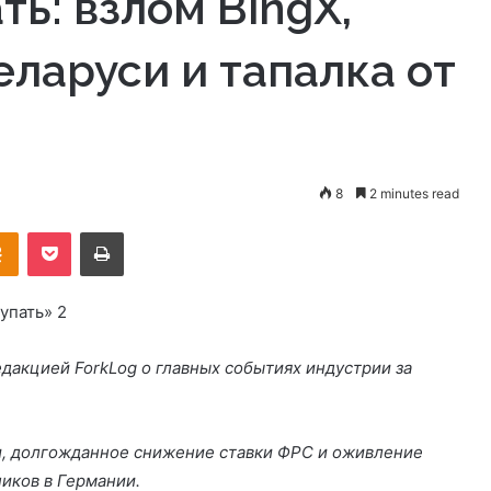
ть: взлом BingX,
еларуси и тапалка от
8
2 minutes read
takte
Odnoklassniki
Pocket
Print
дакцией ForkLog о главных событиях индустрии за
и, долгожданное снижение ставки
ФРС
и оживление
иков в Германии.