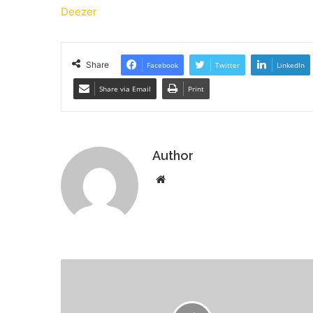
Deezer
Share
Facebook
Twitter
LinkedIn
Share via Email
Print
Author
Website