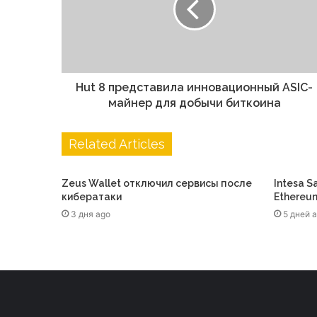
Hut 8 представила инновационный ASIC-
майнер для добычи биткоина
Related Articles
Zeus Wallet отключил сервисы после
Intesa S
кибератаки
Ethereum
3 дня ago
5 дней 