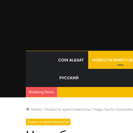
COIN AL&SAT
НОВОСТИ КРИПТО
РУССКИЙ
Breaking News
Home
/
Новости криптовалюты
/
Надо было покупать:
Новости криптовалюты