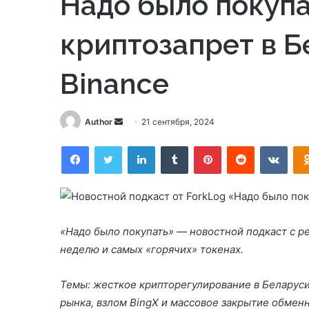
Надо было покупа
криптозапрет в Б
Binance
Send
Author
21 сентября, 2024
an
Facebook
Twitter
LinkedIn
Tumblr
Pinterest
Reddit
VKon
email
«Надо было покупать» — новостной подкаст с ре
неделю и самых «горячих» токенах.
Темы: жесткое крипторегулирование в Беларус
рынка, взлом BingX и массовое закрытие обменн