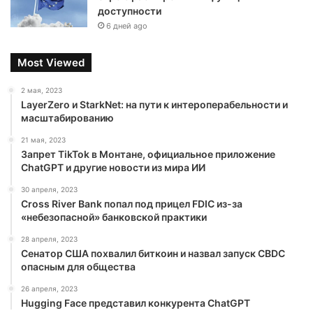
доступности
6 дней ago
Most Viewed
2 мая, 2023
LayerZero и StarkNet: на пути к интероперабельности и
масштабированию
21 мая, 2023
Запрет TikTok в Монтане, официальное приложение
ChatGPT и другие новости из мира ИИ
30 апреля, 2023
Cross River Bank попал под прицел FDIC из-за
«небезопасной» банковской практики
28 апреля, 2023
Сенатор США похвалил биткоин и назвал запуск CBDC
опасным для общества
26 апреля, 2023
Hugging Face представил конкурента ChatGPT