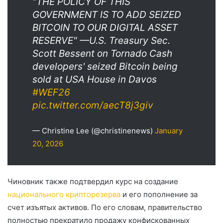
"THE POLICY OF THIS
GOVERNMENT IS TO ADD SEIZED
BITCOIN TO OUR DIGITAL ASSET
RESERVE" —U.S. Treasury Sec.
Scott Bessent on Tornado Cash
developers' seized Bitcoin being
sold at USA House in Davos
#WEF26
pic.twitter.com/aecT8j3giv
— Christine Lee (@christinenews)
January
20, 2026
Чиновник также подтвердил курс на создание
национального крипторезерва
и его пополнение за
счет изъятых активов. По его словам, правительство
полностью прекратило продажу конфискованных