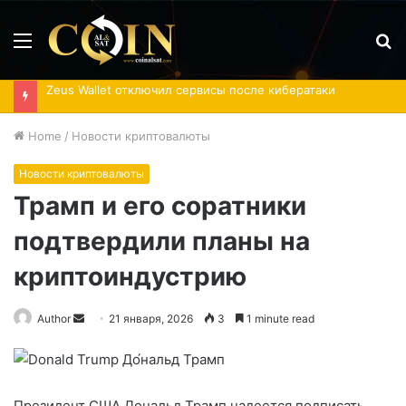
Menu
S
fo
Zeus Wallet отключил сервисы после кибератаки
Home
/
Новости криптовалюты
Новости криптовалюты
Трамп и его соратники
подтвердили планы на
криптоиндустрию
Send
Author
21 января, 2026
3
1 minute read
an
email
Президент США Дональд Трамп надеется подписать