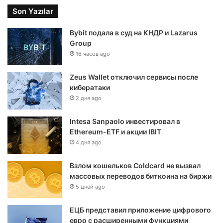
Son Yazılar
Bybit подала в суд на КНДР и Lazarus
Group
16 часов ago
Zeus Wallet отключил сервисы после
кибератаки
2 дня ago
Intesa Sanpaolo инвестировал в
Ethereum-ETF и акции IBIT
4 дня ago
Взлом кошельков Coldcard не вызвал
массовых переводов биткоина на биржи
5 дней ago
ЕЦБ представил приложение цифрового
евро с расширенными функциями