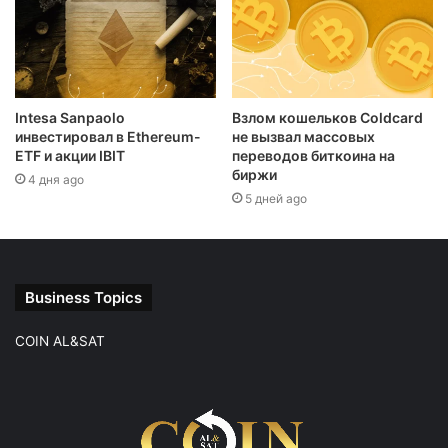
Intesa Sanpaolo
Взлом кошельков Coldcard
инвестировал в Ethereum-
не вызвал массовых
ETF и акции IBIT
переводов биткоина на
биржи
4 дня ago
5 дней ago
Business Topics
COIN AL&SAT