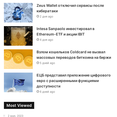
Zeus Wallet отключил сервисы после
кибератаки
2 дня ago
Intesa Sanpaolo инвестировал в
Ethereum-ETF и акции IBIT
4 дня ago
Взлом кошельков Coldcard не вызвал
массовых переводов биткоина на биржи
5 дней ago
ЕЦБ представил приложение цифрового
евро с расширенными функциями
доступности
6 дней ago
Most Viewed
2 мая, 2023