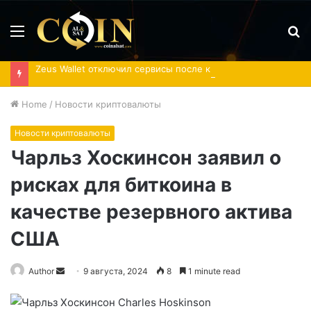
Menu
S
fo
Zeus Wallet отключил сервисы после кибератаки
Home
/
Новости криптовалюты
Новости криптовалюты
Чарльз Хоскинсон заявил о
рисках для биткоина в
качестве резервного актива
США
Send
Author
9 августа, 2024
8
1 minute read
an
email