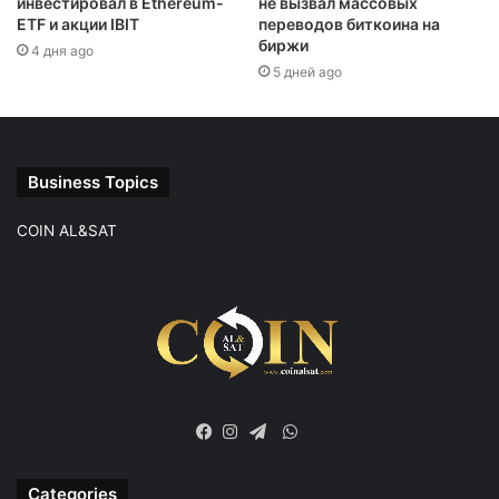
инвестировал в Ethereum-
не вызвал массовых
ETF и акции IBIT
переводов биткоина на
биржи
4 дня ago
5 дней ago
Business Topics
COIN AL&SAT
WhatsApp
Facebook
Instagram
Telegram
Categories