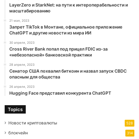
LayerZero и StarkNet: на пути к интероперабельности и
масштабированию
21 мая, 2023
Запрет TikTok в Монтане, официальное приложение
ChatGPT и другие новости из мира ИИ
30 апреля, 2023
Cross River Bank попал под прицел FDIC из-за
«небезопасной» банковской практики
28 апреля, 2023
Сенатор США похвалил биткоин и назвал запуск CBDC
опасным для общества
26 апреля, 2023
Hugging Face представил конкурента ChatGPT
Topics
Новости криптовалюты
528
блокчейн
314