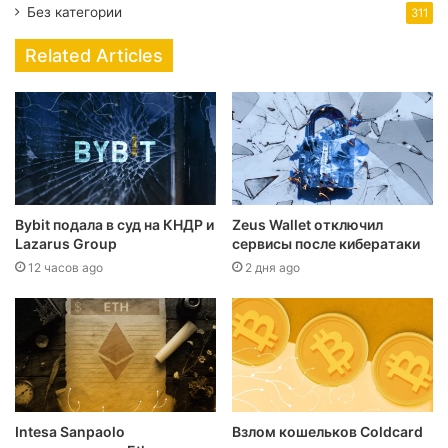
Без категории
311
Related Articles
Bybit подала в суд на КНДР и
Zeus Wallet отключил
Lazarus Group
сервисы после кибератаки
12 часов ago
2 дня ago
Intesa Sanpaolo
Взлом кошельков Coldcard