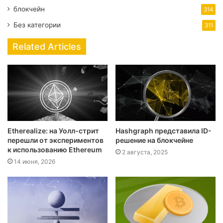
блокчейн
314
Без категории
311
Related Articles
Etherealize: на Уолл-стрит
Hashgraph представила ID-
перешли от экспериментов
решение на блокчейне
к использованию Ethereum
2 августа, 2025
14 июня, 2026