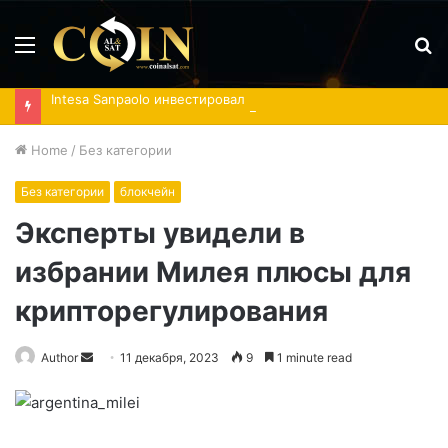
Menu
S
fo
Intesa Sanpaolo инвестировал в Ethereum-ETF и акции IBIT
Home
/
Без категории
Без категории
блокчейн
Эксперты увидели в
избрании Милея плюсы для
крипторегулирования
Send
Author
11 декабря, 2023
9
1 minute read
an
email