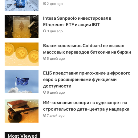
2 дня ago
Intesa Sanpaolo инвестировал в
Ethereum-ETF и акции IBIT
3 дня ago
Взлом кошельков Coldcard не вызвал
массовых переводов биткоина на биржи
5 дней ago
ЕЦБ представил приложение цифрового
евро с расширенными функциями
доступности
6 дней ago
ИИ-компания оспорит в суде запрет на
строительство дата-центра у нацпарка
7 дней ago
Most Viewed