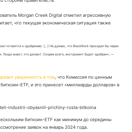
со стороны правительств.
ватель Morgan Creek Digital отметил агрессивную
читает, что текущая экономическая ситуация также
 они готовятся к одобрению. […] Не думаю, что BlackRock проходил бы через
ии. Люди знают, что делают. Скорее всего, инструмент будет одобрен», —
ыразил уверенность в том
, что Комиссия по ценным
биткоин-ETF, и это принесет «миллиарды долларов» в
eli-industrii-obyasnili-prichiny-rosta-bitkoina
нескольким биткоин-ETF как минимум до середины
ссмотрение заявок на январь 2024 года.