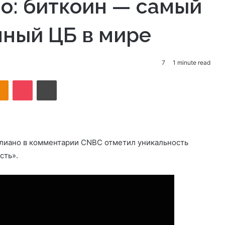
о: биткоин — самый
ный ЦБ в мире
7
1 minute read
takte
Odnoklassniki
Pocket
Print
плиано в комментарии CNBC отметил уникальность
сть».