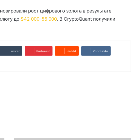
гнозировали рост цифрового золота в результате
алюту до
$42 000-56 000
. В CryptoQuant получили
Tumblr
Pinterest
Reddit
VKontakte