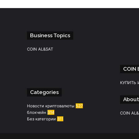
Business Topics
COIN AL&SAT
COIN
Facebook
Instagram
Telegram
WhatsApp
КУПИТЬ 
Categories
About
Новости криптовалюты
527
блокчейн
314
COIN AL
Без категории
311