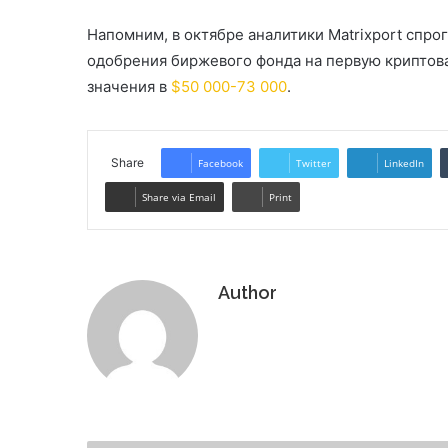
Напомним, в октябре аналитики Matrixport спро
одобрения биржевого фонда на первую криптов
значения в
$50 000-73 000
.
Share
Facebook
Twitter
LinkedIn
Share via Email
Print
Author
Website