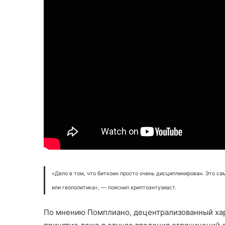
«Дело в том, что биткоин просто очень дисциплинирован. Это с
или геополитика», — пояснил криптоэнтузиаст.
По мнению Помплиано, децентрализованный хар