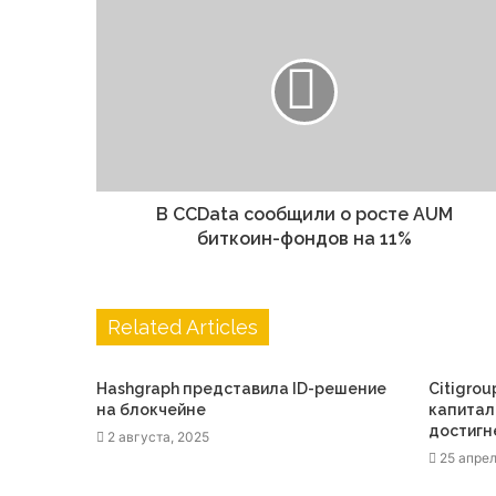
В CCData сообщили о росте AUM
биткоин-фондов на 11%
Related Articles
Hashgraph представила ID-решение
Citigrou
на блокчейне
капитал
достигне
2 августа, 2025
25 апрел