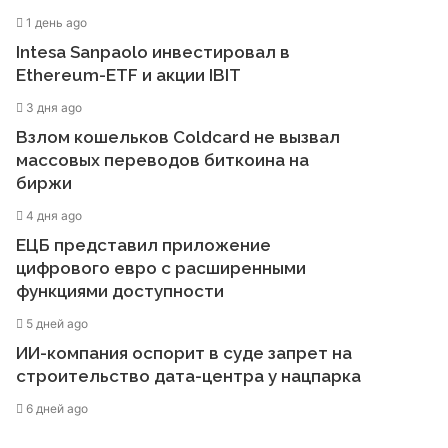
1 день ago
Intesa Sanpaolo инвестировал в
Ethereum-ETF и акции IBIT
3 дня ago
Взлом кошельков Coldcard не вызвал
массовых переводов биткоина на
биржи
4 дня ago
ЕЦБ представил приложение
цифрового евро с расширенными
функциями доступности
5 дней ago
ИИ-компания оспорит в суде запрет на
строительство дата-центра у нацпарка
6 дней ago