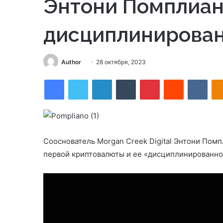
Энтони Помплиан
дисциплинирован
Send
Author
28 октября, 2023
an
Facebook
Twitter
LinkedIn
Tumblr
Pinterest
Reddit
VKon
email
Сооснователь Morgan Creek Digital Энтони Пом
первой криптовалюты и ее «дисциплинированно