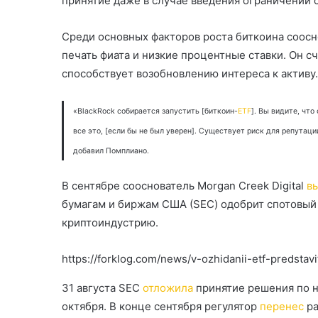
принятие даже в случае введения ограничений 
Среди основных факторов роста биткоина соосно
печать фиата и низкие процентные ставки. Он с
способствует возобновлению интереса к активу.
«BlackRock собирается запустить [биткоин-
ETF
]. Вы видите, что
все это, [если бы не был уверен]. Существует риск для репутац
добавил Помплиано.
В сентябре сооснователь Morgan Creek Digital
в
бумагам и биржам США (SEC) одобрит спотовый 
криптоиндустрию.
https://forklog.com/news/v-ozhidanii-etf-predstavit
31 августа SEC
отложила
принятие решения по 
октября. В конце сентября регулятор
перенес
ра