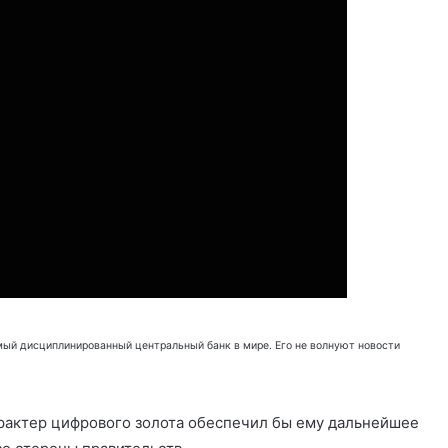
амый дисциплинированный центральный банк в мире. Его не волнуют новости
актер цифрового золота обеспечил бы ему дальнейшее