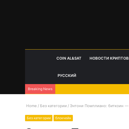
COIN AL&SAT
НОВОСТИ КРИПТО
РУССКИЙ
Breaking News
Home
/
Без категории
/
Энтони Помплиано: биткоин —
Без категории
блокчейн