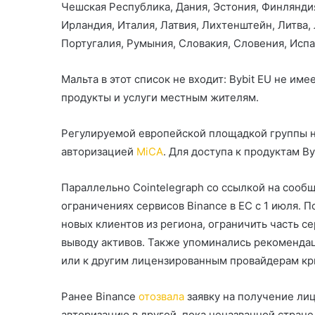
Чешская Республика, Дания, Эстония, Финляндия
Ирландия, Италия, Латвия, Лихтенштейн, Литва
Португалия, Румыния, Словакия, Словения, Исп
Мальта в этот список не входит: Bybit EU не и
продукты и услуги местным жителям.
Регулируемой европейской площадкой группы на
авторизацией
MiCA
. Для доступа к продуктам By
Параллельно Cointelegraph со ссылкой на сооб
ограничениях сервисов Binance в ЕС с 1 июля. 
новых клиентов из региона, ограничить часть с
выводу активов. Также упоминались рекоменда
или к другим лицензированным провайдерам кр
Ранее Binance
отозвала
заявку на получение ли
авторизацию в другой, пока неназванной стране