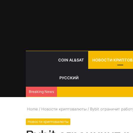
COIN AL&SAT
НОВОСТИ КРИПТО
РУССКИЙ
Breaking News
Home
/
Новости криптовалюты
/
Bybit ограничит рабо
Новости криптовалюты