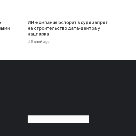
е
ИИ-компания оспорит в суде запрет
ными
на строительство дата-центра у
нацпарка
6 дней ago
Русский