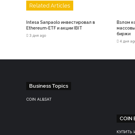
Related Articles
Intesa Sanpaolo инвестировал в
Взлом к
Ethereum-ETF и акции IBIT
массовы
биржи
3 дня ago
4 дня ag
Business Topics
COIN AL&SAT
COIN
Facebook
Instagram
Telegram
WhatsApp
КУПИТЬ 