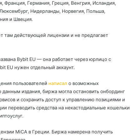
, Франция, Германия, Греция, Венгрия, Исландия,
, Люксембург, Нидерланды, Норвегия, Польша,
ания и Швеция.
меет там действующей лицензии и не предлагает
звана Bybit EU — она работает через юрлицо с
bit EU нужен отдельный аккаунт.
щения пользователей
написал
о возможных
По данным издания, биржа могла остановить онбординг
ервисов и сохранить доступ к управлению позициями и
ции переводить средства на некастодиальные кошельки
иптоуслуг.
цензии MiCA в Греции. Биржа намерена получить
 Евросоюза.