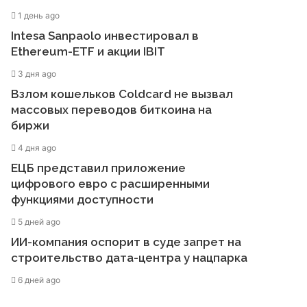
1 день ago
Intesa Sanpaolo инвестировал в
Ethereum-ETF и акции IBIT
3 дня ago
Взлом кошельков Coldcard не вызвал
массовых переводов биткоина на
биржи
4 дня ago
ЕЦБ представил приложение
цифрового евро с расширенными
функциями доступности
5 дней ago
ИИ-компания оспорит в суде запрет на
строительство дата-центра у нацпарка
6 дней ago