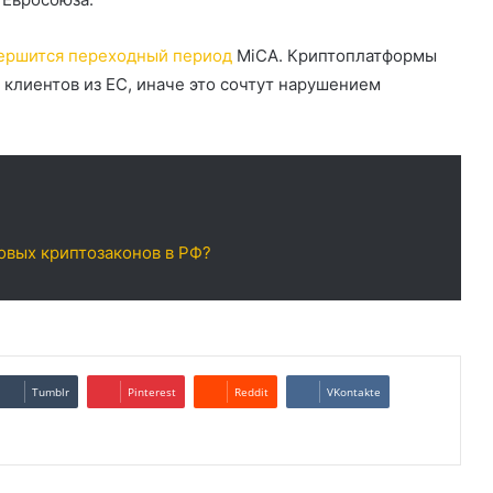
ершится переходный период
MiCA. Криптоплатформы
клиентов из ЕС, иначе это сочтут нарушением
новых криптозаконов в РФ?
Tumblr
Pinterest
Reddit
VKontakte