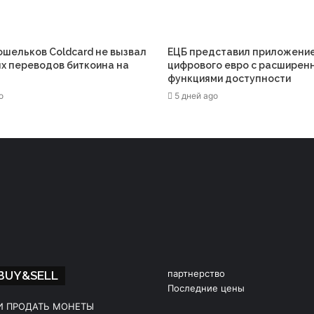
ошельков Coldcard не вызвал
ЕЦБ представил приложени
х переводов биткоина на
цифрового евро с расширен
функциями доступности
o
5 дней ago
партнерство
 BUY&SELL
Последние цены
И ПРОДАТЬ МОНЕТЫ