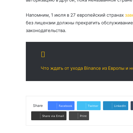
Напомним, 1 июля в 27 европейский странах
зав
без лицензии должны прекратить обслуживание 
законодательства.
Что ждать от ухода Binance из Европы и 
Share
Facebook
Twitter
LinkedIn
Share via Email
Print