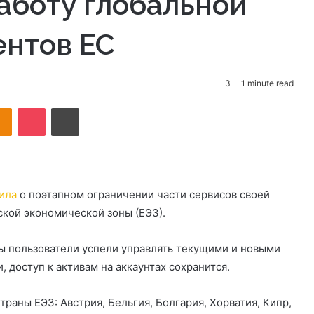
работу глобальной
ентов ЕС
3
1 minute read
takte
Odnoklassniki
Pocket
Print
ила
о поэтапном ограничении части сервисов своей
кой экономической зоны (ЕЭЗ).
ы пользователи успели управлять текущими и новыми
 доступ к активам на аккаунтах сохранится.
аны ЕЭЗ: Австрия, Бельгия, Болгария, Хорватия, Кипр,