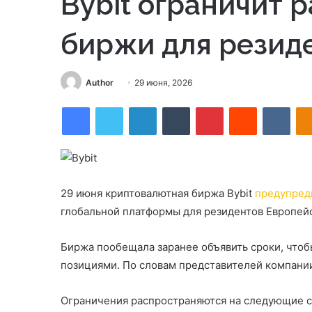
Bybit ограничит 
биржи для резид
Send
Author
29 июня, 2026
an
Facebook
Twitter
LinkedIn
Tumblr
Pinterest
Reddit
VKon
email
29 июня криптовалютная биржа Bybit
предупред
глобальной платформы для резидентов Европейс
Биржа пообещала заранее объявить сроки, чтоб
позициями. По словам представителей компании,
Ограничения распространяются на следующие стр