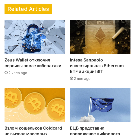
Related Articles
Zeus Wallet отключил
Intesa Sanpaolo
сервисы после кибератаки
инвестировал в Ethereum-
ETF и акции IBIT
2 часа ago
2 дня ago
Взлом кошельков Coldcard
ЕЦБ представил
не вызвал массовых
приложение цифрового