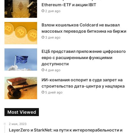
Ethereum-ETF и акции IBIT
2 дня ago
Взлом кошельков Coldcard не вызвал
массовых переводов биткоина на биржи
3 дня ago
ЕЦБ представил приложение цифрового
евро с расширенными функциями
доступности
4 дня ago
ИИ-компания оспорит в суде запрет на
строительство дата-центра у нацпарка
5 дней ago
Most Viewed
2 мая, 2023
LayerZero и StarkNet: на пути к интероперабельности и