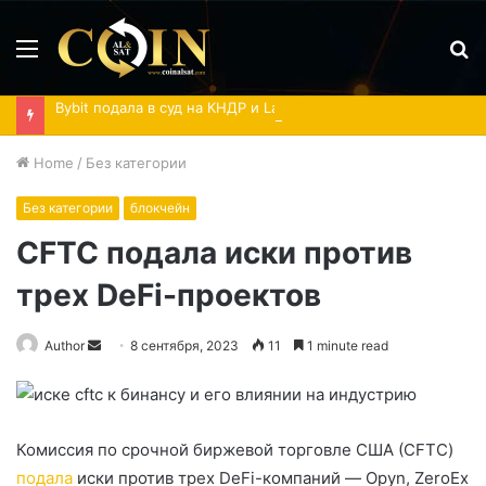
Menu
S
fo
Bybit подала в суд на КНДР и Lazarus Group
Home
/
Без категории
Без категории
блокчейн
CFTC подала иски против
трех DeFi-проектов
Send
Author
8 сентября, 2023
11
1 minute read
an
email
Комиссия по срочной биржевой торговле США (CFTC)
подала
иски против трех DeFi-компаний — Opyn, ZeroEx