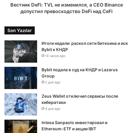
Вестник DeFi: TVL не изменился, а CEO Binance
допустил превосходство DeFi над CeFi
Son Yazılar
Итоги недели: раскол сети биткоина и иск
Bybit к КНДР
14 часов ago
Bybit подала в суд на КНДР и Lazarus
Group
2 дня ago
Zeus Wallet отключил сервисы после
кибератаки
4 дня ago
Intesa Sanpaolo инвестировал в
Ethereum-ETF и акции IBIT