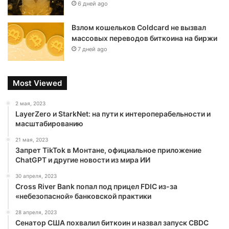
6 дней ago
Взлом кошельков Coldcard не вызвал
массовых переводов биткоина на биржи
7 дней ago
Most Viewed
2 мая, 2023
LayerZero и StarkNet: на пути к интероперабельности и
масштабированию
21 мая, 2023
Запрет TikTok в Монтане, официальное приложение
ChatGPT и другие новости из мира ИИ
30 апреля, 2023
Cross River Bank попал под прицел FDIC из-за
«небезопасной» банковской практики
28 апреля, 2023
Сенатор США похвалил биткоин и назвал запуск CBDC