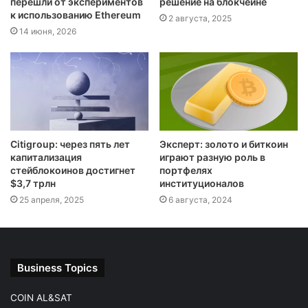
перешли от экспериментов
решение на блокчейне
к использованию Ethereum
2 августа, 2025
14 июня, 2026
Citigroup: через пять лет
Эксперт: золото и биткоин
капитализация
играют разную роль в
стейблокоинов достигнет
портфелях
$3,7 трлн
институционалов
25 апреля, 2025
6 августа, 2024
Business Topics
COIN AL&SAT