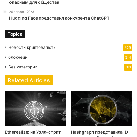
опасным для общества
26 апреля, 2023
Hugging Face представил конкурента ChatGPT
Topics
Новости криптовалюты
529
блокчейн
314
Без категории
311
Related Articles
Etherealize: на Уолл-стрит
Hashgraph представила ID-