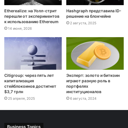
Etherealize: на Уолл-стрит
Hashgraph представила ID-
перешли от экспериментов
решение на блокчейне
к использованию Ethereum
2 августа, 2025
14 июня, 2026
Citigroup: через пять лет
Эксперт: золото и биткоин
капитализация
играют разную роль в
стейблокоинов достигнет
портфелях
$3,7 трлн
институционалов
25 апреля, 2025
6 августа, 2024
Business Topics