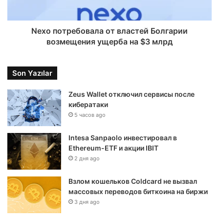
Nexo потребовала от властей Болгарии
возмещения ущерба на $3 млрд
Son Yazılar
Zeus Wallet отключил сервисы после
кибератаки
5 часов ago
Intesa Sanpaolo инвестировал в
Ethereum-ETF и акции IBIT
2 дня ago
Взлом кошельков Coldcard не вызвал
массовых переводов биткоина на биржи
3 дня ago