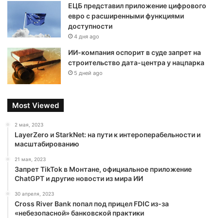
ЕЦБ представил приложение цифрового
евро с расширенными функциями
доступности
4 дня ago
ИИ-компания оспорит в суде запрет на
строительство дата-центра у нацпарка
5 дней ago
Most Viewed
2 мая, 2023
LayerZero и StarkNet: на пути к интероперабельности и
масштабированию
21 мая, 2023
Запрет TikTok в Монтане, официальное приложение
ChatGPT и другие новости из мира ИИ
30 апреля, 2023
Cross River Bank попал под прицел FDIC из-за
«небезопасной» банковской практики