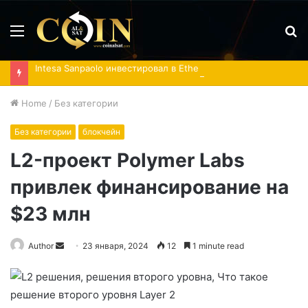
Menu
S
fo
Intesa Sanpaolo инвестировал в Ethereum-ETF и акции IBIT
Home
/
Без категории
Без категории
блокчейн
L2-проект Polymer Labs
привлек финансирование на
$23 млн
Send
Author
23 января, 2024
12
1 minute read
an
email