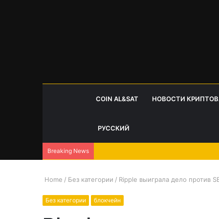
COIN AL&SAT
НОВОСТИ КРИПТО
РУССКИЙ
Breaking News
Home
/
Без категории
/
Ripple выиграла дело против S
Без категории
блокчейн