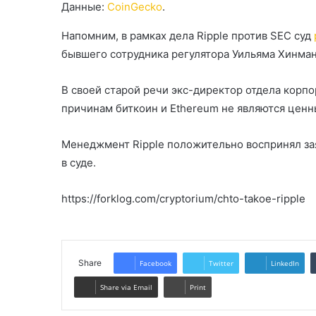
Данные:
CoinGecko
.
Напомним, в рамках дела Ripple против SEC суд
бывшего сотрудника регулятора Уильяма Хинмана
В своей старой речи экс-директор отдела корпо
причинам биткоин и Ethereum не являются цен
Менеджмент Ripple положительно воспринял за
в суде.
https://forklog.com/cryptorium/chto-takoe-ripple
Share
Facebook
Twitter
LinkedIn
Share via Email
Print