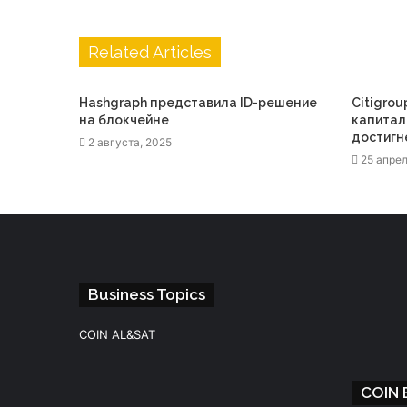
Related Articles
Hashgraph представила ID-решение
Citigrou
на блокчейне
капитал
достигне
2 августа, 2025
25 апрел
Business Topics
COIN AL&SAT
COIN