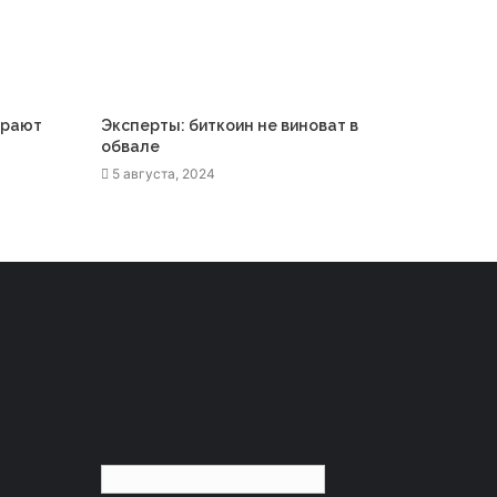
грают
Эксперты: биткоин не виноват в
обвале
5 августа, 2024
Русский