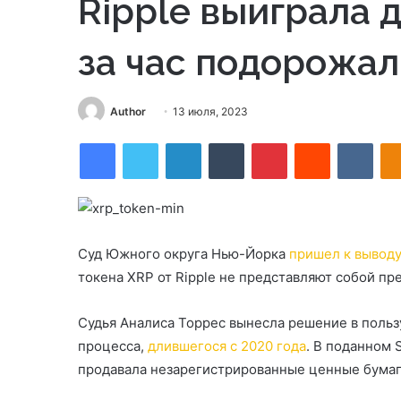
Ripple выиграла 
за час подорожал
Send
Author
13 июля, 2023
an
Facebook
Twitter
LinkedIn
Tumblr
Pinterest
Reddit
VKon
email
Суд Южного округа Нью-Йорка
пришел к выводу
токена XRP от Ripple не представляют собой п
Судья Аналиса Торрес вынесла решение в поль
процесса,
длившегося с 2020 года
. В поданном
продавала незарегистрированные ценные бумаг