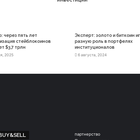
p: через пять лет
Эксперт: золото и биткоин и
изация стейблокоинов
разную роль в портфелях
т $3,7 трлн
институционалов
я, 2025
6 августа, 2024
партнерство
 BUY&SELL