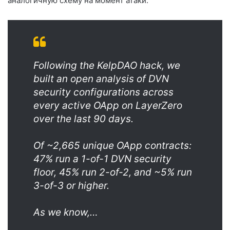
аналогичную схему на момент атаки.
Following the KelpDAO hack, we
built an open analysis of DVN
security configurations across
every active OApp on LayerZero
over the last 90 days.
Of ~2,665 unique OApp contracts:
47% run a 1-of-1 DVN security
floor, 45% run 2-of-2, and ~5% run
3-of-3 or higher.
As we know,…