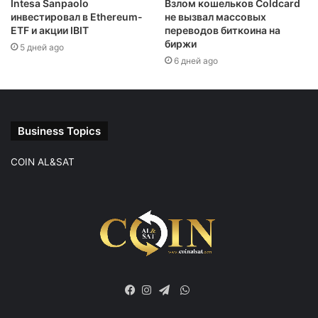
Intesa Sanpaolo
Взлом кошельков Coldcard
инвестировал в Ethereum-
не вызвал массовых
ETF и акции IBIT
переводов биткоина на
биржи
5 дней ago
6 дней ago
Business Topics
COIN AL&SAT
WhatsApp
Facebook
Instagram
Telegram