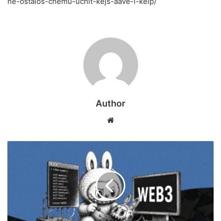
ne-ostalos-chemu-uchit-kejs-aave-i-kelp/
Author
Website