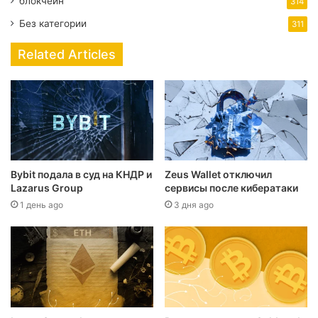
блокчейн
314
Без категории
311
Related Articles
Bybit подала в суд на КНДР и
Zeus Wallet отключил
Lazarus Group
сервисы после кибератаки
1 день ago
3 дня ago