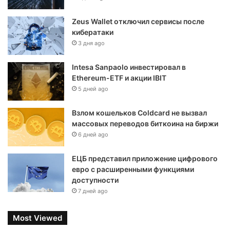
Zeus Wallet отключил сервисы после
кибератаки
3 дня ago
Intesa Sanpaolo инвестировал в
Ethereum-ETF и акции IBIT
5 дней ago
Взлом кошельков Coldcard не вызвал
массовых переводов биткоина на биржи
6 дней ago
ЕЦБ представил приложение цифрового
евро с расширенными функциями
доступности
7 дней ago
Most Viewed