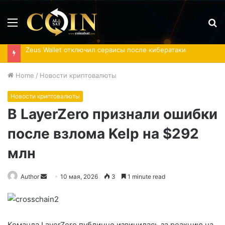
Menu
S
fo
Zeus Wallet отключил сервисы после кибератаки
Home
/
Новости криптовалюты
Новости криптовалюты
В LayerZero признали ошибки
после взлома Kelp на $292
млн
Send
Author
10 мая, 2026
3
1 minute read
an
email
Команда LayerZero публично извинилась за реакцию на