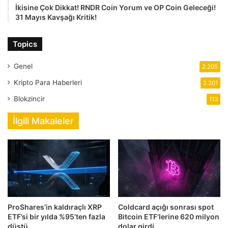
İkisine Çok Dikkat! RNDR Coin Yorum ve OP Coin Geleceği!
31 Mayıs Kavşağı Kritik!
Topics
Genel
2.205
Kripto Para Haberleri
2.201
Blokzincir
113
İlgili Makaleler
ProShares’in kaldıraçlı XRP
Coldcard açığı sonrası spot
ETF’si bir yılda %95’ten fazla
Bitcoin ETF’lerine 620 milyon
düştü
dolar girdi