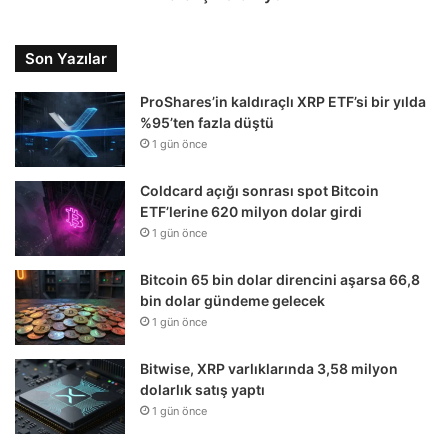
Son Yazılar
ProShares’in kaldıraçlı XRP ETF’si bir yılda
%95’ten fazla düştü
1 gün önce
Coldcard açığı sonrası spot Bitcoin
ETF’lerine 620 milyon dolar girdi
1 gün önce
Bitcoin 65 bin dolar direncini aşarsa 66,8
bin dolar gündeme gelecek
1 gün önce
Bitwise, XRP varlıklarında 3,58 milyon
dolarlık satış yaptı
1 gün önce