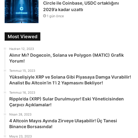
Circle ile Coinbase, USDC ortaklığını
2029’a kadar uzattı
1 gün önce
Most Viewed
Haziran 12, 2023
Alınır Mı? Dogecoin, Solana ve Polygon (MATIC) Grafik
Yorum!
Temmuz 15, 2023
Yükselişiyle XRP ve Solana Gibi Piyasaya Damga Vurabilir!
Analist Bu Altcoin’in 1’i 2 Yapmasını Bekliyor!
Temmuz 16, 2023
Ripple’da (XRP) Sular Durulmuyor! Eski Yöneticisinden
Çarpıcı Açıklamalar!
Nisan 28, 2023
4 Altcoin Mayıs Ayında Zirveye Ulaşabilir! Üç Tanesi
Binance Borsasında!
Mayıs 23, 2023