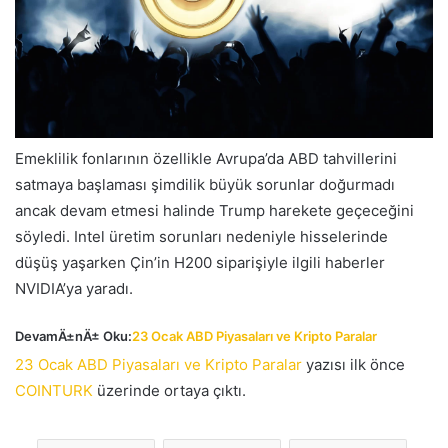
Emeklilik fonlarının özellikle Avrupa’da ABD tahvillerini
satmaya başlaması şimdilik büyük sorunlar doğurmadı
ancak devam etmesi halinde Trump harekete geçeceğini
söyledi. Intel üretim sorunları nedeniyle hisselerinde
düşüş yaşarken Çin’in H200 siparişiyle ilgili haberler
NVIDIA’ya yaradı.
DevamÄ±nÄ± Oku:
23 Ocak ABD Piyasaları ve Kripto Paralar
23 Ocak ABD Piyasaları ve Kripto Paralar
yazısı ilk önce
COINTURK
üzerinde ortaya çıktı.