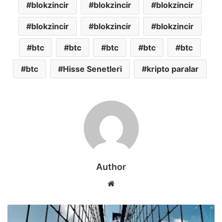
blokzincir
blokzincir
blokzincir
blokzincir
blokzincir
blokzincir
btc
btc
btc
btc
btc
btc
Hisse Senetleri
kripto paralar
Author
Web
sitesi