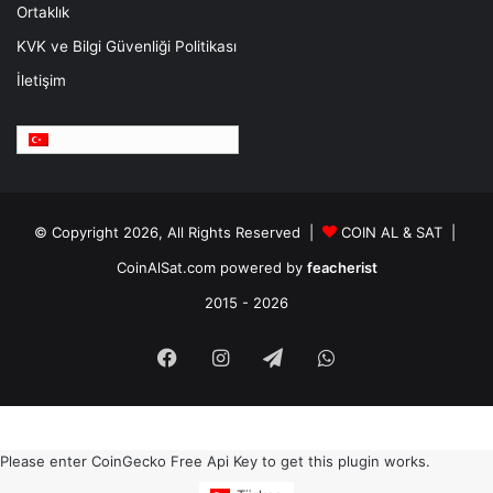
Ortaklık
KVK ve Bilgi Güvenliği Politikası
İletişim
Türkçe
© Copyright 2026, All Rights Reserved |
COIN AL & SAT |
CoinAlSat.com powered by
feacherist
2015 - 2026
Facebook
Instagram
Telegram
WhatsApp
Please enter CoinGecko Free Api Key to get this plugin works.