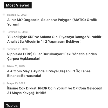
Most Viewed
Haziran 12, 2023
Alınır Mı? Dogecoin, Solana ve Polygon (MATIC) Grafik
Yorum!
Temmuz 15, 2023
Yükselişiyle XRP ve Solana Gibi Piyasaya Damga Vurabilir!
Analist Bu Altcoin’in 1’i 2 Yapmasını Bekliyor!
Temmuz 16, 2023
Ripple’da (XRP) Sular Durulmuyor! Eski Yöneticisinden
Çarpıcı Açıklamalar!
Nisan 28, 2023
4 Altcoin Mayıs Ayında Zirveye Ulaşabilir! Üç Tanesi
Binance Borsasında!
Mayıs 23, 2023
İkisine Çok Dikkat! RNDR Coin Yorum ve OP Coin Geleceği!
31 Mayıs Kavşağı Kritik!
Topics