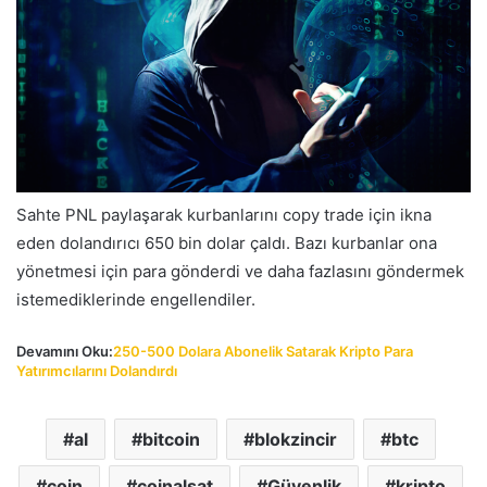
Sahte PNL paylaşarak kurbanlarını copy trade için ikna
eden dolandırıcı 650 bin dolar çaldı. Bazı kurbanlar ona
yönetmesi için para gönderdi ve daha fazlasını göndermek
istemediklerinde engellendiler.
Devamını Oku:
250-500 Dolara Abonelik Satarak Kripto Para
Yatırımcılarını Dolandırdı
al
bitcoin
blokzincir
btc
coin
coinalsat
Güvenlik
kripto