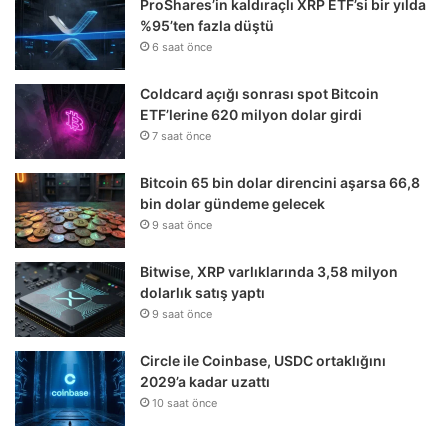
ProShares’in kaldıraçlı XRP ETF’si bir yılda
%95’ten fazla düştü
6 saat önce
Coldcard açığı sonrası spot Bitcoin
ETF’lerine 620 milyon dolar girdi
7 saat önce
Bitcoin 65 bin dolar direncini aşarsa 66,8
bin dolar gündeme gelecek
9 saat önce
Bitwise, XRP varlıklarında 3,58 milyon
dolarlık satış yaptı
9 saat önce
Circle ile Coinbase, USDC ortaklığını
2029’a kadar uzattı
10 saat önce