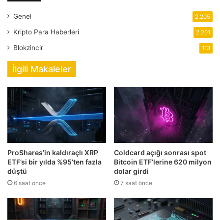
Genel
2.205
Kripto Para Haberleri
2.201
Blokzincir
113
İlgili Makaleler
ProShares’in kaldıraçlı XRP
Coldcard açığı sonrası spot
ETF’si bir yılda %95’ten fazla
Bitcoin ETF’lerine 620 milyon
düştü
dolar girdi
6 saat önce
7 saat önce