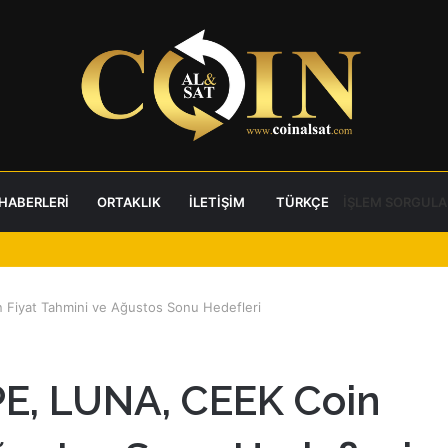
 HABERLERI
ORTAKLIK
İLETIŞIM
TÜRKÇE
İŞLEM SORGULA
 Fiyat Tahmini ve Ağustos Sonu Hedefleri
PE, LUNA, CEEK Coin