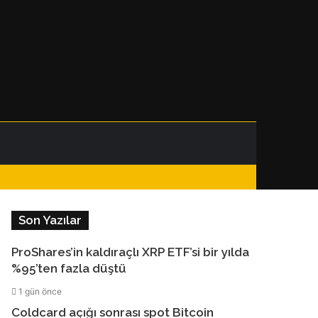
Facebook
Instagram
Telegram
WhatsApp
Kenar
Dış
Arama
Bölmesi
görünümü
yap
Son Yazılar
değiştir
...
ProShares’in kaldıraçlı XRP ETF’si bir yılda
%95’ten fazla düştü
1 gün önce
Coldcard açığı sonrası spot Bitcoin