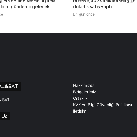
5 bin dolar direncini aşarsa
Bitwise, XRP varlıklarında 3,58
 dolar gündeme gelecek
dolarlık satış yaptı
ce
1 gün önce
Hakkımızda
AL&SAT
Belgelerimiz
Ortaklık
& SAT
KVK ve Bilgi Güvenliği Politikası
İletişim
 Us