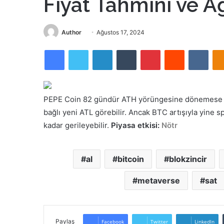
Fiyat Tahmini ve A
Bir
Author
Ağustos 17, 2024
e-
Facebook
Twitter
LinkedIn
Tumblr
Pinterest
Reddit
VKon
posta
göndermek
PEPE Coin 82 gündür ATH yörüngesine dönemese de
bağlı yeni ATL görebilir. Ancak BTC artışıyla yine s
kadar gerileyebilir.
Piyasa etkisi:
Nötr
al
bitcoin
blokzincir
metaverse
sat
Paylaş
Facebook
Twitter
LinkedIn