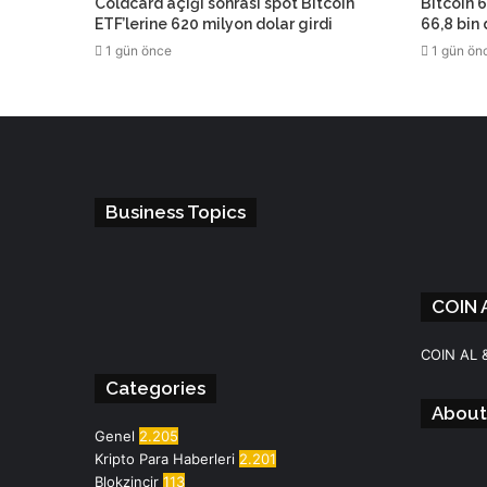
Coldcard açığı sonrası spot Bitcoin
Bitcoin 6
ETF’lerine 620 milyon dolar girdi
66,8 bin
1 gün önce
1 gün ön
Business Topics
COIN 
Facebook
Instagram
Telegram
WhatsApp
COIN AL 
Categories
About
Genel
2.205
Kripto Para Haberleri
2.201
Blokzincir
113