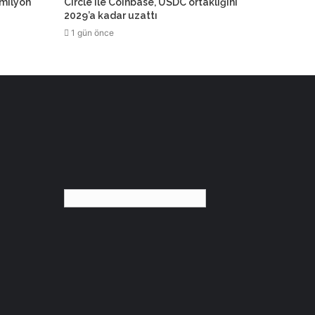
 milyon
Circle ile Coinbase, USDC ortaklığını
2029’a kadar uzattı
1 gün önce
Türkçe