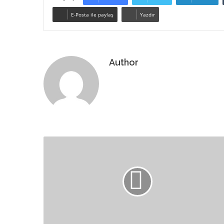
E-Posta ile paylaş
Yazdır
Author
Web
sitesi