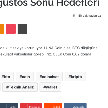
ğustos Sonu Hedefleri
5
Bir dakikadan az
takte
Odnoklassniki
Pocket
Yazdır
 kilit seviye korunuyor. LUNA Coin olası BTC düşüşüne
pekülatif yükselişler görebiliriz. CEEK Coin 0,02 dolara
btc
coin
coinalsat
kripto
Teknik Analiz
wallet
Tumblr
Pinterest
Reddit
VKontakte