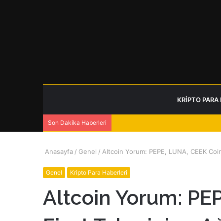
KRIPTO PARA
Son Dakika Haberleri
Anasayfa
/
Genel
/
Altcoin Yorum: PEPE, LUNA, CEEK Coin
Genel
Kripto Para Haberleri
Altcoin Yorum: PE