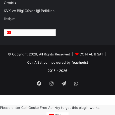
Ortaklık
KVK ve Bilgi Güvenliği Politikası
İletişim
Türkçe
© Copyright 2026, All Rights Reserved |
COIN AL & SAT |
CoinAlSat.com powered by
feacherist
2015 - 2026
Facebook
Instagram
Telegram
WhatsApp
Please enter CoinGecko Free Api Key to get this plugin works.