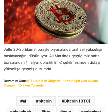
Jelle 20-25 Ekim itibariyle piyasalarda tarihsel yükselişin
başlayacağını düşünüyor. Ali Martinez geçtiğimiz hafta
borsalardan 1 milyar dolarlık BTC çekilmesinden dolayı
yükselişe geçmiş durumda.
Devamını Oku:
APT Coin Kilit Bölgede, Bitcoin İçin Çok Sayıda
Uzmanın 15 Ekim Yorumları
al
bitcoin
Bitcoin (BTC)
blokzincir
btc
coin
coinalsat