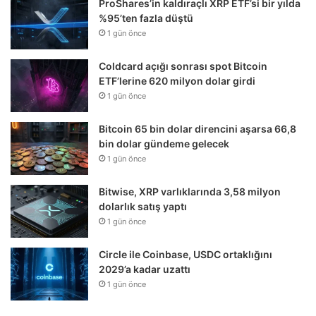
ProShares’in kaldıraçlı XRP ETF’si bir yılda
%95’ten fazla düştü
1 gün önce
Coldcard açığı sonrası spot Bitcoin
ETF’lerine 620 milyon dolar girdi
1 gün önce
Bitcoin 65 bin dolar direncini aşarsa 66,8
bin dolar gündeme gelecek
1 gün önce
Bitwise, XRP varlıklarında 3,58 milyon
dolarlık satış yaptı
1 gün önce
Circle ile Coinbase, USDC ortaklığını
2029’a kadar uzattı
1 gün önce