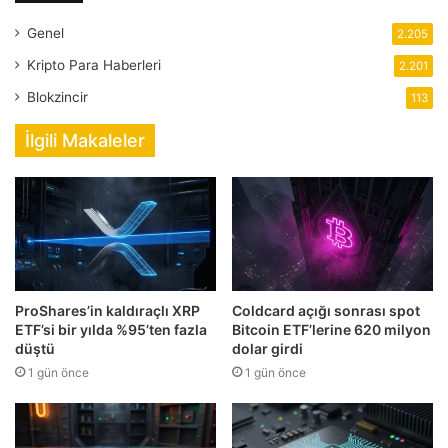
Genel
2.205
Kripto Para Haberleri
2.201
Blokzincir
113
İlgili Makaleler
ProShares’in kaldıraçlı XRP
Coldcard açığı sonrası spot
ETF’si bir yılda %95’ten fazla
Bitcoin ETF’lerine 620 milyon
düştü
dolar girdi
1 gün önce
1 gün önce