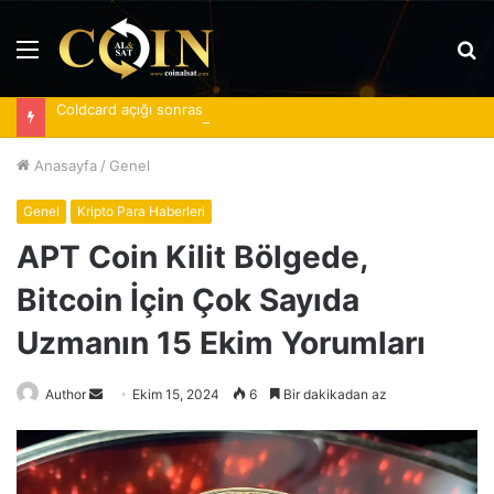
Menü
A
y
Coldcard açığı sonrası spot Bitcoin ETF’lerine 620 milyon dolar girdi
...
Anasayfa
/
Genel
Genel
Kripto Para Haberleri
APT Coin Kilit Bölgede,
Bitcoin İçin Çok Sayıda
Uzmanın 15 Ekim Yorumları
Bir
Author
Ekim 15, 2024
6
Bir dakikadan az
e-
posta
göndermek