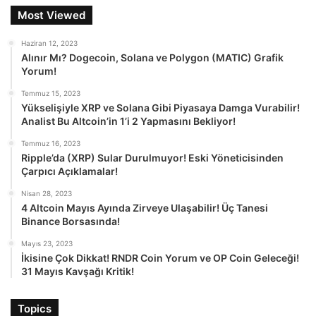
Most Viewed
Haziran 12, 2023
Alınır Mı? Dogecoin, Solana ve Polygon (MATIC) Grafik
Yorum!
Temmuz 15, 2023
Yükselişiyle XRP ve Solana Gibi Piyasaya Damga Vurabilir!
Analist Bu Altcoin’in 1’i 2 Yapmasını Bekliyor!
Temmuz 16, 2023
Ripple’da (XRP) Sular Durulmuyor! Eski Yöneticisinden
Çarpıcı Açıklamalar!
Nisan 28, 2023
4 Altcoin Mayıs Ayında Zirveye Ulaşabilir! Üç Tanesi
Binance Borsasında!
Mayıs 23, 2023
İkisine Çok Dikkat! RNDR Coin Yorum ve OP Coin Geleceği!
31 Mayıs Kavşağı Kritik!
Topics