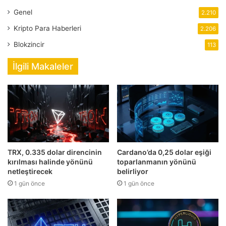
Genel
2.210
Kripto Para Haberleri
2.206
Blokzincir
113
İlgili Makaleler
TRX, 0.335 dolar direncinin
Cardano’da 0,25 dolar eşiği
kırılması halinde yönünü
toparlanmanın yönünü
netleştirecek
belirliyor
1 gün önce
1 gün önce