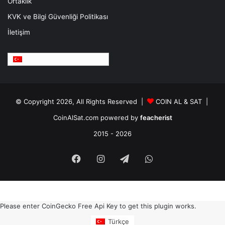
Ortaklık
KVK ve Bilgi Güvenliği Politikası
İletişim
Türkçe
© Copyright 2026, All Rights Reserved |
COIN AL & SAT |
CoinAlSat.com powered by
feacherist
2015 - 2026
Facebook
Instagram
Telegram
WhatsApp
Please enter CoinGecko Free Api Key to get this plugin works.
Türkçe