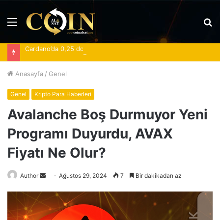
Menü
A
y
Cardano’da 0,25 dolar eşiği toparlanmanın yönünü belirliyor
...
Anasayfa
/
Genel
Genel
Kripto Para Haberleri
Avalanche Boş Durmuyor Yeni
Programı Duyurdu, AVAX
Fiyatı Ne Olur?
Bir
Author
Ağustos 29, 2024
7
Bir dakikadan az
e-
posta
göndermek