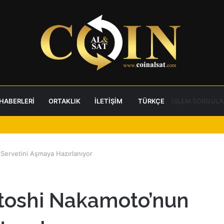
 HABERLERI
ORTAKLIK
İLETIŞIM
TÜRKÇE
İŞLEM SORGULA
 Servetini Aşmaya Hazırlanıyor
Satoshi Nakamoto’nun