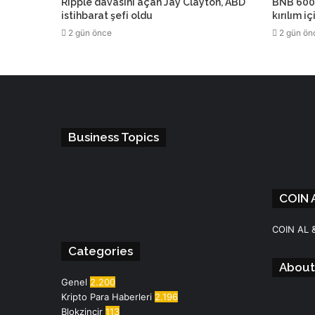
Ripple davasını açan Jay Clayton, ABD
BNB 600 
istihbarat şefi oldu
kırılım i
2 gün önce
2 gün ön
Business Topics
COIN 
Facebook
Instagram
Telegram
WhatsApp
COIN AL 
Categories
About
Genel
2.200
Kripto Para Haberleri
2.196
Blokzincir
113