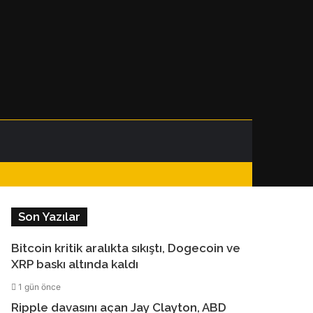
Facebook
Instagram
Telegram
WhatsApp
Kenar
Dış
Arama
Bölmesi
görünümü
yap
Son Yazılar
değiştir
...
Bitcoin kritik aralıkta sıkıştı, Dogecoin ve
XRP baskı altında kaldı
1 gün önce
Ripple davasını açan Jay Clayton, ABD