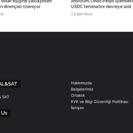
dolar eşiğine yaklaşırken
Arbitrum, Ondo Perps işlemler
çin dirençler izleniyor
USDC teminatını devreye aldı
ce
2 gün önce
Hakkımızda
AL&SAT
Belgelerimiz
Ortaklık
& SAT
KVK ve Bilgi Güvenliği Politikası
İletişim
 Us