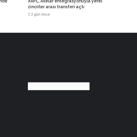
inde
XRPL, Axelar entegrasyonuyla yerel
zincirler arası transferi açtı
2 gün önce
Türkçe