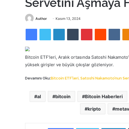
Servetini Aşmaya H
Bir
Author
Kasım 13, 2024
e-
Facebook
Twitter
LinkedIn
Tumblr
Pinterest
Reddit
VKon
posta
göndermek
Bitcoin ETF’leri, Aralık ortasında Satoshi Nakamoto
yüksek girişler ve büyük çıkışlar gözleniyor.
Devamını Oku:
Bitcoin ETF’leri, Satoshi Nakamoto’nun Ser
al
bitcoin
Bitcoin Haberleri
kripto
metav