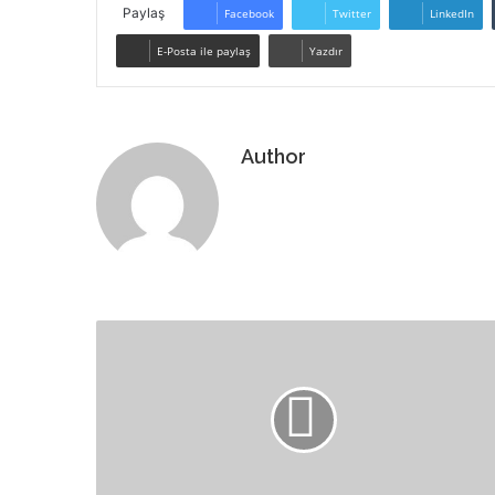
Paylaş
Facebook
Twitter
LinkedIn
E-Posta ile paylaş
Yazdır
Author
Web
sitesi