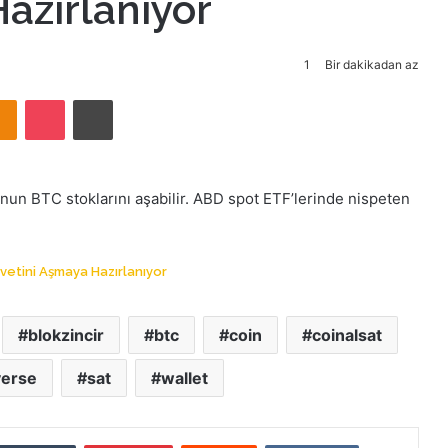
azırlanıyor
1
Bir dakikadan az
takte
Odnoklassniki
Pocket
Yazdır
’nun BTC stoklarını aşabilir. ABD spot ETF’lerinde nispeten
vetini Aşmaya Hazırlanıyor
blokzincir
btc
coin
coinalsat
erse
sat
wallet