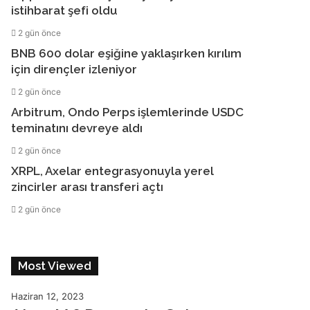
istihbarat şefi oldu
2 gün önce
BNB 600 dolar eşiğine yaklaşırken kırılım
için dirençler izleniyor
2 gün önce
Arbitrum, Ondo Perps işlemlerinde USDC
teminatını devreye aldı
2 gün önce
XRPL, Axelar entegrasyonuyla yerel
zincirler arası transferi açtı
2 gün önce
Most Viewed
Haziran 12, 2023