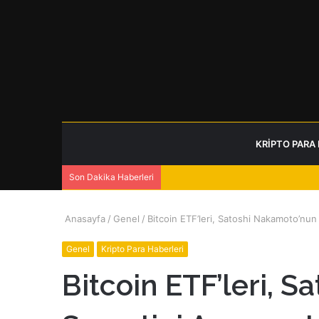
KRIPTO PARA
Son Dakika Haberleri
Anasayfa
/
Genel
/
Bitcoin ETF’leri, Satoshi Nakamoto’nun
Genel
Kripto Para Haberleri
Bitcoin ETF’leri, 