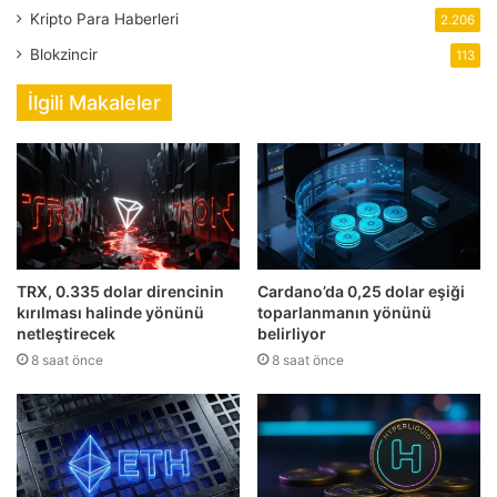
Kripto Para Haberleri
2.206
Blokzincir
113
İlgili Makaleler
TRX, 0.335 dolar direncinin
Cardano’da 0,25 dolar eşiği
kırılması halinde yönünü
toparlanmanın yönünü
netleştirecek
belirliyor
8 saat önce
8 saat önce