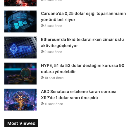
Cardano’da 0,25 dolar eşiği toparlanmanın
yönünü belirliyor
8 saat önce
Ethereum’da likidite daralırken zincir üstü
aktivite güçleniyor
9 saat önce
HYPE, 51 ila 53 dolar desteğini korursa 90
dolara yönelebilir
10 saat önce
ABD Senatosu erteleme kararı sonrası
XRP’de 1 dolar sınırı öne çıktı
11 saat önce
Most Viewed