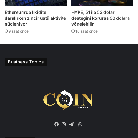
Ethereum’da likidite
HYPE, 51 ila 53 dolar
daralırken zincir üstü aktivite
desteğini korursa 90 dolara
güçleniyor
yönelebilir
9 saat önce
10 saat önce
Business Topics
WhatsApp
Facebook
Instagram
Telegram