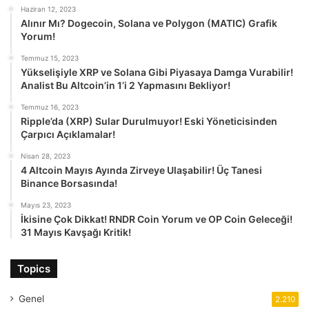
Haziran 12, 2023
Alınır Mı? Dogecoin, Solana ve Polygon (MATIC) Grafik
Yorum!
Temmuz 15, 2023
Yükselişiyle XRP ve Solana Gibi Piyasaya Damga Vurabilir!
Analist Bu Altcoin’in 1’i 2 Yapmasını Bekliyor!
Temmuz 16, 2023
Ripple’da (XRP) Sular Durulmuyor! Eski Yöneticisinden
Çarpıcı Açıklamalar!
Nisan 28, 2023
4 Altcoin Mayıs Ayında Zirveye Ulaşabilir! Üç Tanesi
Binance Borsasında!
Mayıs 23, 2023
İkisine Çok Dikkat! RNDR Coin Yorum ve OP Coin Geleceği!
31 Mayıs Kavşağı Kritik!
Topics
Genel
2.210