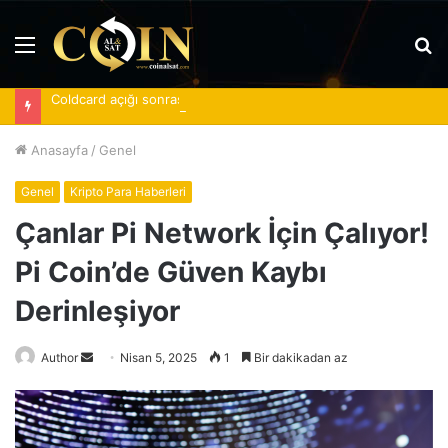
Menü
A
y
Coldcard açığı sonrası spot Bitcoin ETF’lerine 620 milyon dolar girdi
...
Anasayfa
/
Genel
Genel
Kripto Para Haberleri
Çanlar Pi Network İçin Çalıyor!
Pi Coin’de Güven Kaybı
Derinleşiyor
Bir
Author
Nisan 5, 2025
1
Bir dakikadan az
e-
posta
göndermek