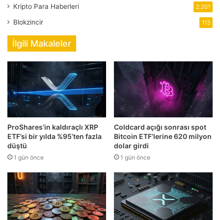
Kripto Para Haberleri
2.201
Blokzincir
113
İlgili Makaleler
ProShares’in kaldıraçlı XRP
Coldcard açığı sonrası spot
ETF’si bir yılda %95’ten fazla
Bitcoin ETF’lerine 620 milyon
düştü
dolar girdi
1 gün önce
1 gün önce