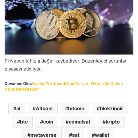
Pi Network hızla değer kaybediyor. Düzenleyici sorunlar
piyasayı etkiliyor.
Devamını Oku:
Çanlar Pi Network İçin Çalıyor! Pi Coin’de Güven
Kaybı Derinleşiyor
al
Altcoin
bitcoin
blokzincir
btc
coin
coinalsat
kripto
metaverse
sat
wallet