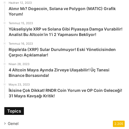
Haziran 12, 2023
Alınır Mı? Dogecoin, Solana ve Polygon (MATIC) Grafik
Yorum!
Temmuz 15, 2023
Yükselişiyle XRP ve Solana Gibi Piyasaya Damga Vurabilir!
Analist Bu Altcoin’in 1’i 2 Yapmasını Bekliyor!
Temmuz 16, 2023
Ripple’da (XRP) Sular Durulmuyor! Eski Yöneticisinden
Çarpıcı Açıklamalar!
Nisan 28, 2023
4 Altcoin Mayıs Ayında Zirveye Ulaşabilir! Üç Tanesi
Binance Borsasında!
Mayıs 23, 2023
İkisine Çok Dikkat! RNDR Coin Yorum ve OP Coin Geleceği!
31 Mayıs Kavşağı Kritik!
Topics
Genel
2.205