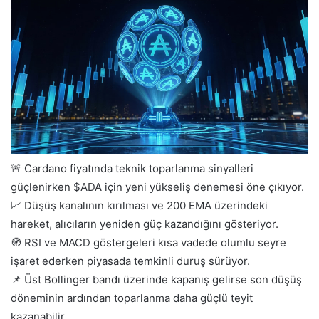
göndermek
🚨 Cardano fiyatında teknik toparlanma sinyalleri
güçlenirken $ADA için yeni yükseliş denemesi öne çıkıyor.
📈 Düşüş kanalının kırılması ve 200 EMA üzerindeki
hareket, alıcıların yeniden güç kazandığını gösteriyor.
🧭 RSI ve MACD göstergeleri kısa vadede olumlu seyre
işaret ederken piyasada temkinli duruş sürüyor.
📌 Üst Bollinger bandı üzerinde kapanış gelirse son düşüş
döneminin ardından toparlanma daha güçlü teyit
kazanabilir.