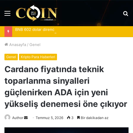
Menü
A
y
BNB 602 dolar direncini zorlarken SHIB ve SOL kritik eşikte bulunuyor
...
Anasayfa
/
Genel
Genel
Kripto Para Haberleri
Cardano fiyatında teknik
toparlanma sinyalleri
güçlenirken ADA için yeni
yükseliş denemesi öne çıkıyor
Bir
Author
Temmuz 5, 2026
3
Bir dakikadan az
e-
posta