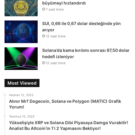
büyümeyi hızlandırdı
7 saat önce
SUI, 0,66 ile 0,67 dolar desteğinde yön
arıyor
12 saat önce
Solana’da kama kırılımı sonrası 97,50 dolar
hedefi izleniyor
12 saat önce
Most Viewed
Haziran 12, 2023
Alınır Mı? Dogecoin, Solana ve Polygon (MATIC) Grafik
Yorum!
Temmuz 15, 2023
Yükselişiyle XRP ve Solana Gibi Piyasaya Damga Vurabilir!
Analist Bu Altcoin’in 1’i 2 Yapmasını Bekliyor!