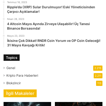
Temmuz 16, 2023
Ripple’da (XRP) Sular Durulmuyor! Eski Yöneticisinden
Çarpıcı Açıklamalar!
Nisan 28, 2023
4 Altcoin Mayıs Ayında Zirveye Ulaşabilir! Üç Tanesi
Binance Borsasında!
Mayıs 23, 2023
İkisine Çok Dikkat! RNDR Coin Yorum ve OP Coin Geleceği!
31 Mayıs Kavşağı Kritik!
Topics
Genel
2.215
Kripto Para Haberleri
2.211
Blokzincir
113
İlgili Makaleler