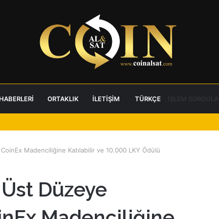
 HABERLERI
ORTAKLIK
İLETIŞIM
TÜRKÇE
İŞLEM SORGULA
: CoinEx Madenciliğine Katılabilir ve 10.000 LKY Ödülü
 Üst Düzeye
oinEx Madenciliğine