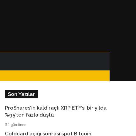
Facebook
Instagram
Telegram
WhatsApp
Kenar
Dış
Arama
Bölmesi
görünümü
yap
Son Yazılar
değiştir
...
ProShares’in kaldıraçlı XRP ETF’si bir yılda
%95’ten fazla düştü
1 gün önce
Coldcard açığı sonrası spot Bitcoin