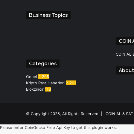
Business Topics
COIN 
Facebook
Instagram
Telegram
WhatsApp
COIN AL 
Categories
About
Genel
2.205
Kripto Para Haberleri
2.201
Blokzincir
113
© Copyright 2026, All Rights Reserved |
COIN AL & SAT
Please enter CoinGecko Free Api Key to get this plugin works.