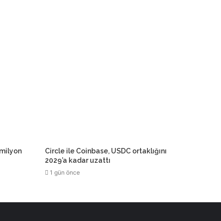
 milyon
Circle ile Coinbase, USDC ortaklığını
2029’a kadar uzattı
1 gün önce