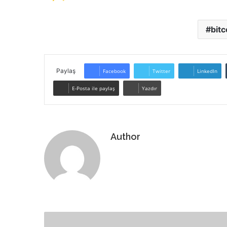
bitc
Paylaş
Facebook
Twitter
LinkedIn
E-Posta ile paylaş
Yazdır
Author
Web
sitesi