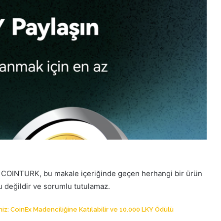
. COINTURK, bu makale içeriğinde geçen herhangi bir ürün
lu değildir ve sorumlu tutulamaz.
niz: CoinEx Madenciliğine Katılabilir ve 10.000 LKY Ödülü