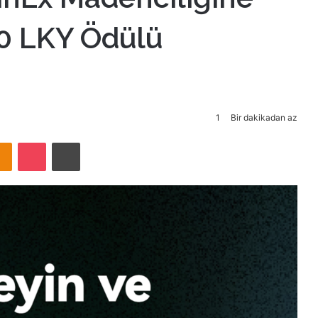
000 LKY Ödülü
1
Bir dakikadan az
takte
Odnoklassniki
Pocket
Yazdır