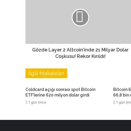
Gözde Layer 2 Altcoin’inde 21 Milyar Dolar
Coşkusu! Rekor Kırıldı!
İlgili Makaleler
Coldcard açığı sonrası spot Bitcoin
Bitcoin 6
ETF’lerine 620 milyon dolar girdi
66,8 bin
1 gün önce
1 gün ön