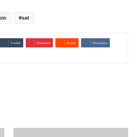
oin
sat
Tumblr
Pinterest
Reddit
VKontakte