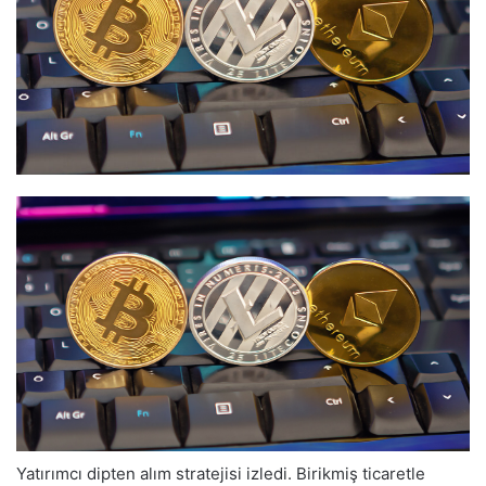
Yatırımcı dipten alım stratejisi izledi. Birikmiş ticaretle