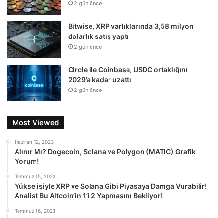
2 gün önce
Bitwise, XRP varlıklarında 3,58 milyon
dolarlık satış yaptı
2 gün önce
Circle ile Coinbase, USDC ortaklığını
2029’a kadar uzattı
2 gün önce
Most Viewed
Haziran 12, 2023
Alınır Mı? Dogecoin, Solana ve Polygon (MATIC) Grafik
Yorum!
Temmuz 15, 2023
Yükselişiyle XRP ve Solana Gibi Piyasaya Damga Vurabilir!
Analist Bu Altcoin’in 1’i 2 Yapmasını Bekliyor!
Temmuz 16, 2023