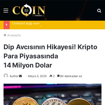
Menü
A
y
Coldcard açığı sonrası spot Bitcoin ETF’lerine 620 milyon dolar girdi
...
Anasayfa
Dip Avcısının Hikayesi! Kripto
Para Piyasasında
14 Milyon Dolar
Bir
Author
Mayıs 5, 2025
2
Bir dakikadan az
e-
posta
göndermek