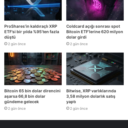
ProShares’in kaldıraçlı XRP
Coldcard açığı sonrası spot
ETF’si bir yılda %95’ten fazla
Bitcoin ETF’lerine 620 milyon
düştü
dolar girdi
2 gün önce
2 gün önce
Bitcoin 65 bin dolar direncini
Bitwise, XRP varlıklarında
aşarsa 66,8 bin dolar
3,58 milyon dolarlık satış
gündeme gelecek
yaptı
2 gün önce
2 gün önce