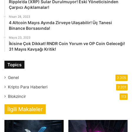
Ripple’da (XRP) Sular Durulmuyor! Eski Yöneticisinden
Çarpıcı Açıklamalar!
Nisan 28, 2023
4 Altcoin Mayıs Ayında Zirveye Ulaşabilir! Üç Tanesi
Binance Borsasında!
Mayıs 23, 2023
İkisine Çok Dikkat! RNDR Coin Yorum ve OP Coin Geleceği!
31 Mayıs Kavşağı Kritik!
Topics
Genel
2.205
Kripto Para Haberleri
2.201
Blokzincir
113
İlgili Makaleler