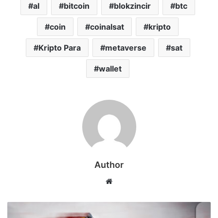
al
bitcoin
blokzincir
btc
coin
coinalsat
kripto
Kripto Para
metaverse
sat
wallet
Author
Web
sitesi