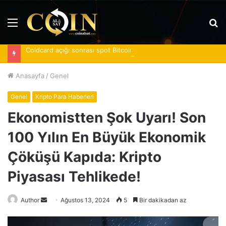
Menü
A
y
Coldcard açığı sonrası spot Bitcoin ETF’lerine 620 milyon dolar girdi
...
Anasayfa
/
Genel
Genel
Kripto Para Haberleri
Ekonomistten Şok Uyarı! Son
100 Yılın En Büyük Ekonomik
Çöküşü Kapıda: Kripto
Piyasası Tehlikede!
Bir
Author
Ağustos 13, 2024
5
Bir dakikadan az
e-
posta