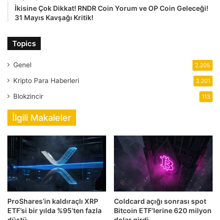
İkisine Çok Dikkat! RNDR Coin Yorum ve OP Coin Geleceği!
31 Mayıs Kavşağı Kritik!
Topics
Genel
2.205
Kripto Para Haberleri
2.201
Blokzincir
113
İlgili Makaleler
ProShares’in kaldıraçlı XRP
Coldcard açığı sonrası spot
ETF’si bir yılda %95’ten fazla
Bitcoin ETF’lerine 620 milyon
düştü
dolar girdi