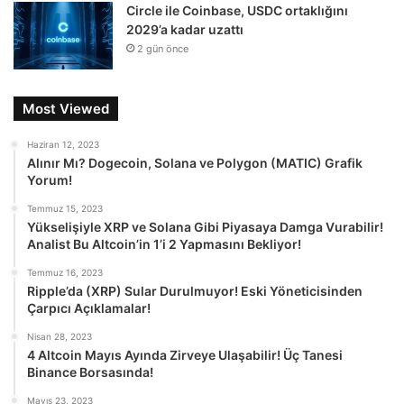
Circle ile Coinbase, USDC ortaklığını
2029’a kadar uzattı
2 gün önce
Most Viewed
Haziran 12, 2023
Alınır Mı? Dogecoin, Solana ve Polygon (MATIC) Grafik
Yorum!
Temmuz 15, 2023
Yükselişiyle XRP ve Solana Gibi Piyasaya Damga Vurabilir!
Analist Bu Altcoin’in 1’i 2 Yapmasını Bekliyor!
Temmuz 16, 2023
Ripple’da (XRP) Sular Durulmuyor! Eski Yöneticisinden
Çarpıcı Açıklamalar!
Nisan 28, 2023
4 Altcoin Mayıs Ayında Zirveye Ulaşabilir! Üç Tanesi
Binance Borsasında!
Mayıs 23, 2023