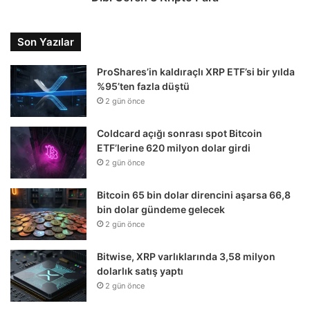
Son Yazılar
ProShares’in kaldıraçlı XRP ETF’si bir yılda
%95’ten fazla düştü
2 gün önce
Coldcard açığı sonrası spot Bitcoin
ETF’lerine 620 milyon dolar girdi
2 gün önce
Bitcoin 65 bin dolar direncini aşarsa 66,8
bin dolar gündeme gelecek
2 gün önce
Bitwise, XRP varlıklarında 3,58 milyon
dolarlık satış yaptı
2 gün önce