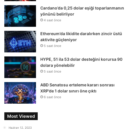
Cardano’da 0,25 dolar eşiği toparlanmanın
yönünü belirliyor
4 saat önce
Ethereum’da likidite daralırken zincir üstü
aktivite güçleniyor
5 saat önce
HYPE, 51 ila 53 dolar desteğini korursa 90
dolara yönelebilir
5 saat önce
ABD Senatosu erteleme kararı sonrası
XRP’de 1 dolar sınırı öne çıktı
6 saat önce
Most Viewed
Haziran 12, 2023