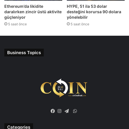
Ethereum’da likidite
HYPE, 51 ila 53 dolar
daralırken zincir üstü aktivite
desteğini korursa 90 dolara
güçleniyor
yönelebilir
5 saat önce
5 saat önce
Business Topics
WhatsApp
Facebook
Instagram
Telegram
Categories