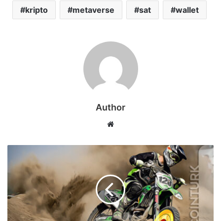
kripto
metaverse
sat
wallet
Author
Web
sitesi