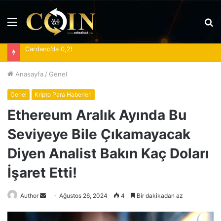
Menü
A
y
Cardano’da 0,25 dolar eşiği toparlanmanın yönünü belirliyor
...
Anasayfa
/
Genel
Genel
Kripto Para Haberleri
Ethereum Aralık Ayında Bu
Seviyeye Bile Çıkamayacak
Diyen Analist Bakın Kaç Doları
İşaret Etti!
Bir
Author
Ağustos 26, 2024
4
Bir dakikadan az
e-
posta