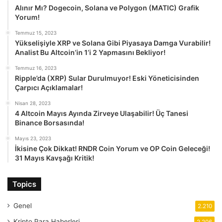
Alınır Mı? Dogecoin, Solana ve Polygon (MATIC) Grafik
Yorum!
Temmuz 15, 2023
Yükselişiyle XRP ve Solana Gibi Piyasaya Damga Vurabilir!
Analist Bu Altcoin’in 1’i 2 Yapmasını Bekliyor!
Temmuz 16, 2023
Ripple’da (XRP) Sular Durulmuyor! Eski Yöneticisinden
Çarpıcı Açıklamalar!
Nisan 28, 2023
4 Altcoin Mayıs Ayında Zirveye Ulaşabilir! Üç Tanesi
Binance Borsasında!
Mayıs 23, 2023
İkisine Çok Dikkat! RNDR Coin Yorum ve OP Coin Geleceği!
31 Mayıs Kavşağı Kritik!
Topics
Genel
2.210
Kripto Para Haberleri