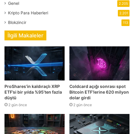
Genel
2.205
Kripto Para Haberleri
2.201
Blokzincir
113
İlgili Makaleler
ProShares’in kaldıraçlı XRP
Coldcard açığı sonrası spot
ETF’si bir yılda %95’ten fazla
Bitcoin ETF’lerine 620 milyon
düştü
dolar girdi
2 gün önce
2 gün önce