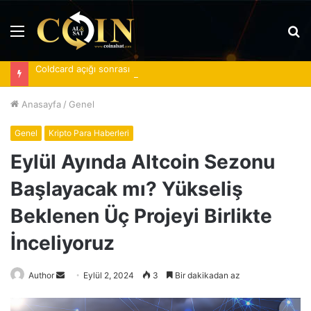
Menü
A
y
Coldcard açığı sonrası spot Bitcoin ETF’lerine 620 milyon dolar girdi
...
Anasayfa
/
Genel
Genel
Kripto Para Haberleri
Eylül Ayında Altcoin Sezonu
Başlayacak mı? Yükseliş
Beklenen Üç Projeyi Birlikte
İnceliyoruz
Bir
Author
Eylül 2, 2024
3
Bir dakikadan az
e-
posta