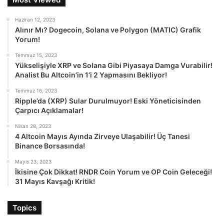
Haziran 12, 2023
Alınır Mı? Dogecoin, Solana ve Polygon (MATIC) Grafik
Yorum!
Temmuz 15, 2023
Yükselişiyle XRP ve Solana Gibi Piyasaya Damga Vurabilir!
Analist Bu Altcoin’in 1’i 2 Yapmasını Bekliyor!
Temmuz 16, 2023
Ripple’da (XRP) Sular Durulmuyor! Eski Yöneticisinden
Çarpıcı Açıklamalar!
Nisan 28, 2023
4 Altcoin Mayıs Ayında Zirveye Ulaşabilir! Üç Tanesi
Binance Borsasında!
Mayıs 23, 2023
İkisine Çok Dikkat! RNDR Coin Yorum ve OP Coin Geleceği!
31 Mayıs Kavşağı Kritik!
Topics