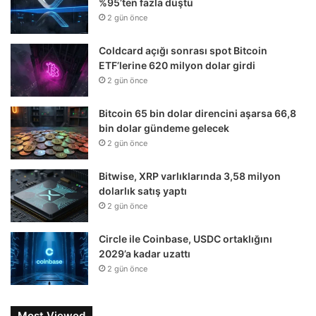
%95’ten fazla düştü
2 gün önce
Coldcard açığı sonrası spot Bitcoin
ETF’lerine 620 milyon dolar girdi
2 gün önce
Bitcoin 65 bin dolar direncini aşarsa 66,8
bin dolar gündeme gelecek
2 gün önce
Bitwise, XRP varlıklarında 3,58 milyon
dolarlık satış yaptı
2 gün önce
Circle ile Coinbase, USDC ortaklığını
2029’a kadar uzattı
2 gün önce
Most Viewed