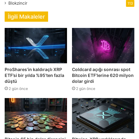
Blokzincir
113
İlgili Makaleler
ProShares’in kaldıraçlı XRP
Coldcard açığı sonrası spot
ETF’si bir yılda %95’ten fazla
Bitcoin ETF’lerine 620 milyon
düştü
dolar girdi
2 gün önce
2 gün önce