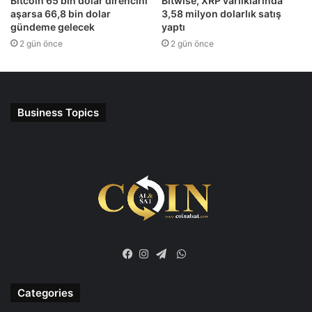
Bitcoin 65 bin dolar direncini
Bitwise, XRP varlıklarında
aşarsa 66,8 bin dolar
3,58 milyon dolarlık satış
gündeme gelecek
yaptı
2 gün önce
2 gün önce
Business Topics
WhatsApp
Facebook
Instagram
Telegram
Categories