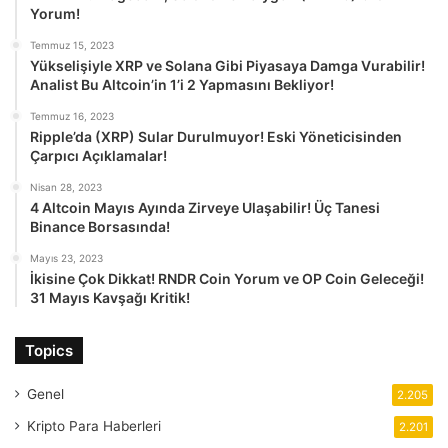
Yorum!
Temmuz 15, 2023
Yükselişiyle XRP ve Solana Gibi Piyasaya Damga Vurabilir!
Analist Bu Altcoin’in 1’i 2 Yapmasını Bekliyor!
Temmuz 16, 2023
Ripple’da (XRP) Sular Durulmuyor! Eski Yöneticisinden
Çarpıcı Açıklamalar!
Nisan 28, 2023
4 Altcoin Mayıs Ayında Zirveye Ulaşabilir! Üç Tanesi
Binance Borsasında!
Mayıs 23, 2023
İkisine Çok Dikkat! RNDR Coin Yorum ve OP Coin Geleceği!
31 Mayıs Kavşağı Kritik!
Topics
Genel
2.205
Kripto Para Haberleri
2.201