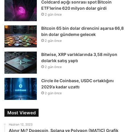
Coldcard açığı sonrası spot Bitcoin
ETF’lerine 620 milyon dolar girdi
2 gün önce
Bitcoin 65 bin dolar direncini aşarsa 66,8
bin dolar gündeme gelecek
2 gün önce
Bitwise, XRP varlıklarında 3,58 milyon
dolarlık satış yaptı
2 gün önce
Circle ile Coinbase, USDC ortaklığını
2029’a kadar uzattı
2 gün önce
Most Viewed
Haziran 12, 2023
Alınır Mı? Dogecoin, Solana ve Polygon (MATIC) Grafik