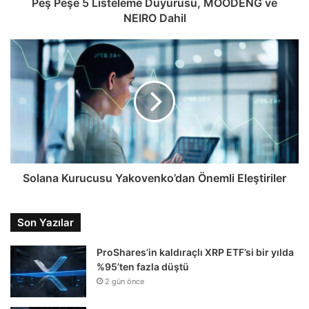
Peş Peşe 5 Listeleme Duyurusu, MOODENG ve
NEIRO Dahil
Solana Kurucusu Yakovenko’dan Önemli Eleştiriler
Son Yazılar
ProShares’in kaldıraçlı XRP ETF’si bir yılda
%95’ten fazla düştü
2 gün önce