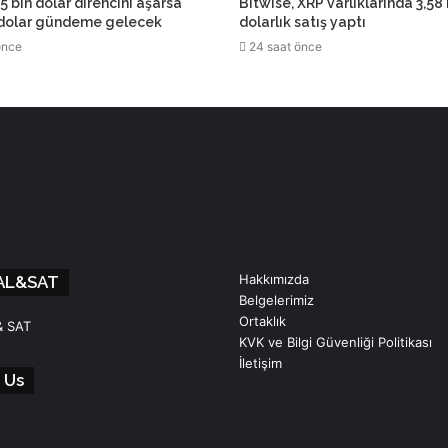
5 bin dolar direncini aşarsa
Bitwise, XRP varlıklarında 3,58
 dolar gündeme gelecek
dolarlık satış yaptı
önce
24 saat önce
Hakkımızda
AL&SAT
Belgelerimiz
Ortaklık
& SAT
KVK ve Bilgi Güvenliği Politikası
İletişim
 Us