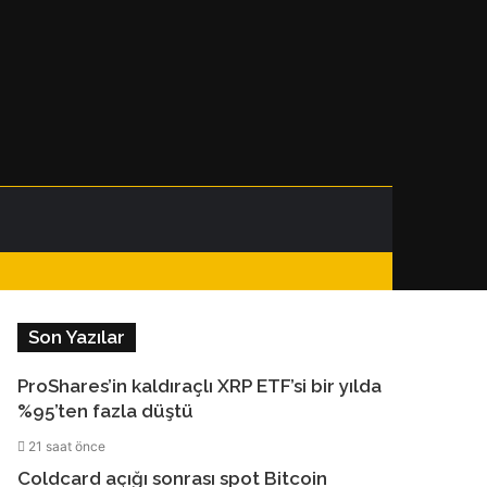
Facebook
Instagram
Telegram
WhatsApp
Kenar
Dış
Arama
Bölmesi
görünümü
yap
Son Yazılar
değiştir
...
ProShares’in kaldıraçlı XRP ETF’si bir yılda
%95’ten fazla düştü
21 saat önce
Coldcard açığı sonrası spot Bitcoin