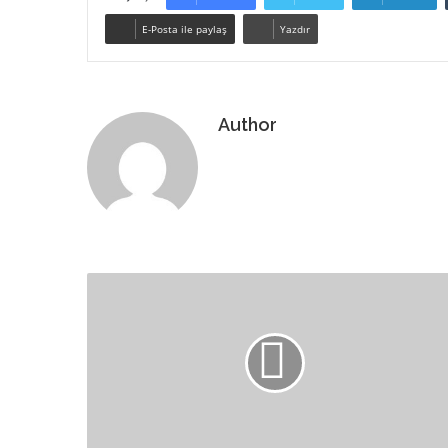
E-Posta ile paylaş
Yazdır
Author
Web
sitesi