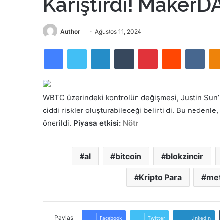
Karıştırdı! MakerDA
Bir
Author
Ağustos 11, 2024
e-
Facebook
Twitter
LinkedIn
Tumblr
Pinterest
Reddit
VKon
posta
göndermek
WBTC üzerindeki kontrolün değişmesi, Justin Sun’ı
ciddi riskler oluşturabileceği belirtildi. Bu nedenl
önerildi.
Piyasa etkisi:
Nötr
al
bitcoin
blokzincir
Kripto Para
me
Paylaş
Facebook
Twitter
LinkedIn