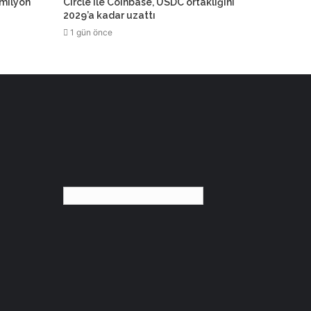
 milyon
Circle ile Coinbase, USDC ortaklığını
2029’a kadar uzattı
1 gün önce
Türkçe