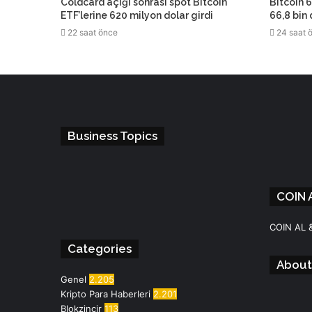
Coldcard açığı sonrası spot Bitcoin
Bitcoin 6
ETF’lerine 620 milyon dolar girdi
66,8 bin
22 saat önce
24 saat 
Business Topics
COIN 
Facebook
Instagram
Telegram
WhatsApp
COIN AL 
Categories
About
Genel
2.205
Kripto Para Haberleri
2.201
Blokzincir
113