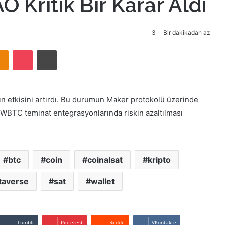
O Kritik Bir Karar Aldı
3
Bir dakikadan az
takte
Odnoklassniki
Pocket
Yazdır
n etkisini artırdı. Bu durumun Maker protokolü üzerinde
e, WBTC teminat entegrasyonlarında riskin azaltılması
btc
coin
coinalsat
kripto
taverse
sat
wallet
Tumblr
Pinterest
Reddit
VKontakte