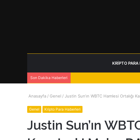
KRIPTO PARA
Son Dakika Haberleri
Anasayfa
/
Genel
/
Justin Sun’ın WBTC Hamlesi Ortalığı Kar
Genel
Kripto Para Haberleri
Justin Sun’ın WBTC