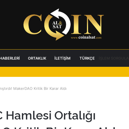
 HABERLERI
ORTAKLIK
İLETIŞIM
TÜRKÇE
İŞLEM SORGULA
ıştırdı! MakerDAO Kritik Bir Karar Aldı
 Hamlesi Ortalığı