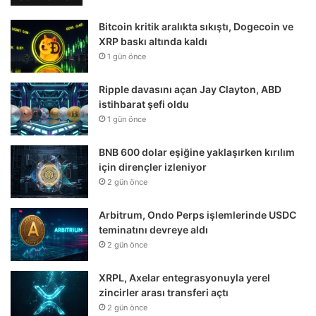
Bitcoin kritik aralıkta sıkıştı, Dogecoin ve
XRP baskı altında kaldı
1 gün önce
Ripple davasını açan Jay Clayton, ABD
istihbarat şefi oldu
1 gün önce
BNB 600 dolar eşiğine yaklaşırken kırılım
için dirençler izleniyor
2 gün önce
Arbitrum, Ondo Perps işlemlerinde USDC
teminatını devreye aldı
2 gün önce
XRPL, Axelar entegrasyonuyla yerel
zincirler arası transferi açtı
2 gün önce