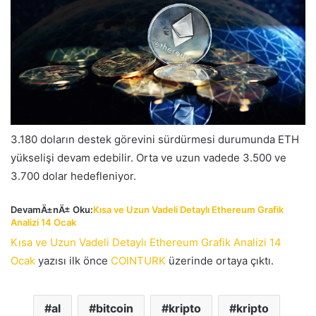
3.180 doların destek görevini sürdürmesi durumunda ETH
yükselişi devam edebilir. Orta ve uzun vadede 3.500 ve
3.700 dolar hedefleniyor.
DevamÄ±nÄ± Oku:
Kısa ve Uzun Vadeli Detaylı Ethereum Grafik
Analizi 14 Ocak
Kısa ve Uzun Vadeli Detaylı Ethereum Grafik Analizi 14
Ocak
yazısı ilk önce
COINTURK
üzerinde ortaya çıktı.
al
bitcoin
kripto
kripto