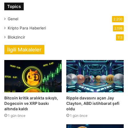
Topics
Genel
2.200
Kripto Para Haberleri
2.196
Blokzincir
113
İlgili Makaleler
Bitcoin kritik aralıkta sıkıştı,
Ripple davasını açan Jay
Dogecoin ve XRP baskı
Clayton, ABD istihbarat şefi
altında kaldı
oldu
1 gün önce
1 gün önce