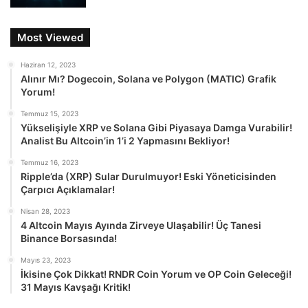
Most Viewed
Haziran 12, 2023
Alınır Mı? Dogecoin, Solana ve Polygon (MATIC) Grafik
Yorum!
Temmuz 15, 2023
Yükselişiyle XRP ve Solana Gibi Piyasaya Damga Vurabilir!
Analist Bu Altcoin’in 1’i 2 Yapmasını Bekliyor!
Temmuz 16, 2023
Ripple’da (XRP) Sular Durulmuyor! Eski Yöneticisinden
Çarpıcı Açıklamalar!
Nisan 28, 2023
4 Altcoin Mayıs Ayında Zirveye Ulaşabilir! Üç Tanesi
Binance Borsasında!
Mayıs 23, 2023
İkisine Çok Dikkat! RNDR Coin Yorum ve OP Coin Geleceği!
31 Mayıs Kavşağı Kritik!