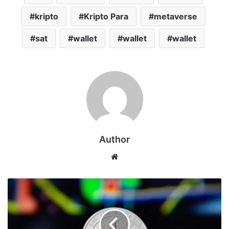
kripto
Kripto Para
metaverse
sat
wallet
wallet
wallet
Author
Web
sitesi