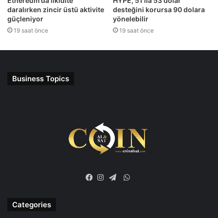
Ethereum’da likidite
HYPE, 51 ila 53 dolar
daralırken zincir üstü aktivite
desteğini korursa 90 dolara
güçleniyor
yönelebilir
19 saat önce
19 saat önce
Business Topics
WhatsApp
Facebook
Instagram
Telegram
Categories