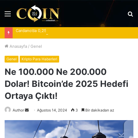
Menü
A
y
Cardano’da 0,25 dolar eşiği toparlanmanın yönünü belirliyor
...
Anasayfa
/
Genel
Genel
Kripto Para Haberleri
Ne 100.000 Ne 200.000
Dolar! Bitcoin’de 2025 Hedefi
Ortaya Çıktı!
Bir
Author
Ağustos 14, 2024
3
Bir dakikadan az
e-
posta
göndermek