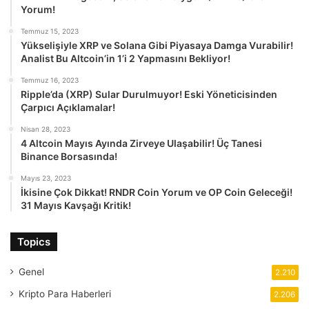
Yorum!
Temmuz 15, 2023
Yükselişiyle XRP ve Solana Gibi Piyasaya Damga Vurabilir!
Analist Bu Altcoin’in 1’i 2 Yapmasını Bekliyor!
Temmuz 16, 2023
Ripple’da (XRP) Sular Durulmuyor! Eski Yöneticisinden
Çarpıcı Açıklamalar!
Nisan 28, 2023
4 Altcoin Mayıs Ayında Zirveye Ulaşabilir! Üç Tanesi
Binance Borsasında!
Mayıs 23, 2023
İkisine Çok Dikkat! RNDR Coin Yorum ve OP Coin Geleceği!
31 Mayıs Kavşağı Kritik!
Topics
Genel
2.210
Kripto Para Haberleri
2.206