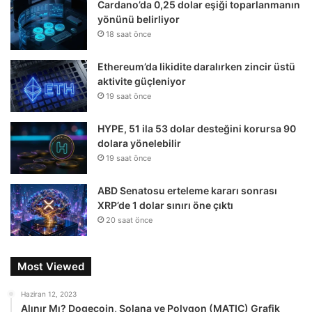
Cardano’da 0,25 dolar eşiği toparlanmanın
yönünü belirliyor
18 saat önce
Ethereum’da likidite daralırken zincir üstü
aktivite güçleniyor
19 saat önce
HYPE, 51 ila 53 dolar desteğini korursa 90
dolara yönelebilir
19 saat önce
ABD Senatosu erteleme kararı sonrası
XRP’de 1 dolar sınırı öne çıktı
20 saat önce
Most Viewed
Haziran 12, 2023
Alınır Mı? Dogecoin, Solana ve Polygon (MATIC) Grafik