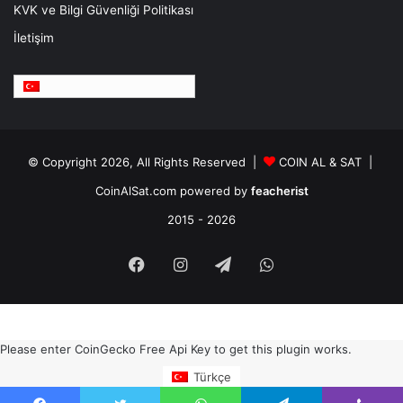
KVK ve Bilgi Güvenliği Politikası
İletişim
Türkçe
© Copyright 2026, All Rights Reserved |
COIN AL & SAT |
CoinAlSat.com powered by
feacherist
2015 - 2026
Facebook
Instagram
Telegram
WhatsApp
Please enter CoinGecko Free Api Key to get this plugin works.
Türkçe