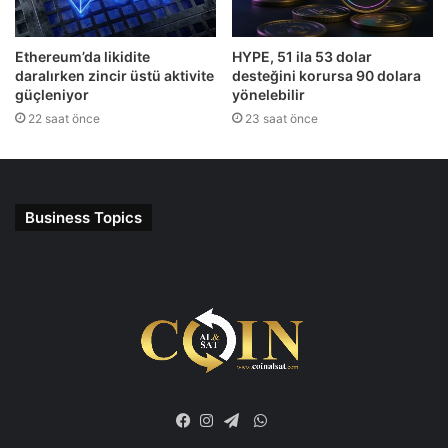
Ethereum’da likidite
HYPE, 51 ila 53 dolar
daralırken zincir üstü aktivite
desteğini korursa 90 dolara
güçleniyor
yönelebilir
22 saat önce
23 saat önce
Business Topics
WhatsApp
Facebook
Instagram
Telegram