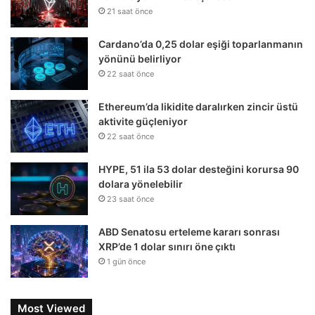
21 saat önce
Cardano’da 0,25 dolar eşiği toparlanmanın
yönünü belirliyor
22 saat önce
Ethereum’da likidite daralırken zincir üstü
aktivite güçleniyor
22 saat önce
HYPE, 51 ila 53 dolar desteğini korursa 90
dolara yönelebilir
23 saat önce
ABD Senatosu erteleme kararı sonrası
XRP’de 1 dolar sınırı öne çıktı
1 gün önce
Most Viewed