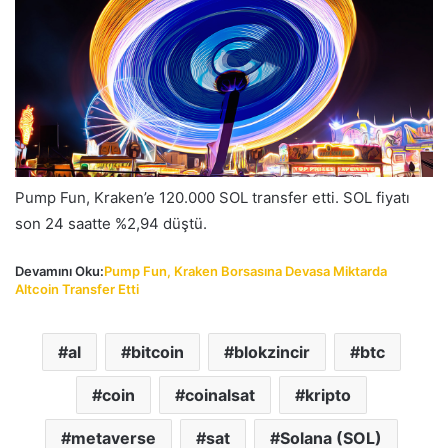
Pump Fun, Kraken’e 120.000 SOL transfer etti. SOL fiyatı
son 24 saatte %2,94 düştü.
Devamını Oku:
Pump Fun, Kraken Borsasına Devasa Miktarda
Altcoin Transfer Etti
al
bitcoin
blokzincir
btc
coin
coinalsat
kripto
metaverse
sat
Solana (SOL)