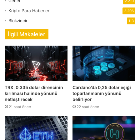
Genel
2.210
Kripto Para Haberleri
2.206
Blokzincir
113
İlgili Makaleler
TRX, 0.335 dolar direncinin
Cardano’da 0,25 dolar eşiği
kırılması halinde yönünü
toparlanmanın yönünü
netleştirecek
belirliyor
21 saat önce
22 saat önce