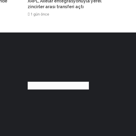
inde
XRPL, Axelar entegrasyonuyla yerel
zincirler arası transferi açtı
1 gün önce
Türkçe