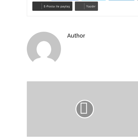
E-Posta ile paylaş
Yazdır
Author
Web
sitesi