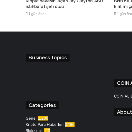
Ripple davasını açan Jay Clayton, ABD
BNB 600 
istihbarat şefi oldu
kırılım i
1 gün önce
1 gün ön
Business Topics
COIN 
Facebook
Instagram
Telegram
WhatsApp
COIN AL 
Categories
About
Genel
2.200
Kripto Para Haberleri
2.196
Blokzincir
113