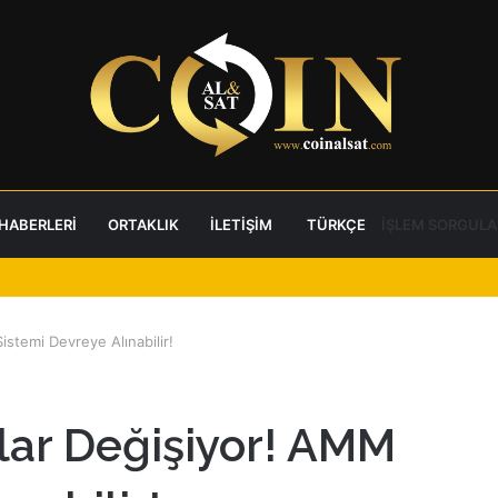
 HABERLERI
ORTAKLIK
İLETIŞIM
TÜRKÇE
İŞLEM SORGULA
stemi Devreye Alınabilir!
lar Değişiyor! AMM