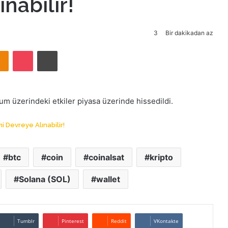
nabilir!
3
Bir dakikadan az
takte
Odnoklassniki
Pocket
Yazdır
m üzerindeki etkiler piyasa üzerinde hissedildi.
i Devreye Alınabilir!
btc
coin
coinalsat
kripto
Solana (SOL)
wallet
Tumblr
Pinterest
Reddit
VKontakte