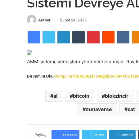
Sistemi Devreye Alı
Bir
Author
Şubat 24, 2025
e-
Facebook
Twitter
LinkedIn
Tumblr
Pinterest
Reddit
VKon
posta
göndermek
AMM sistemi, yeni işlem yöntemleri sunuyor. Raydiu
Devamını Oku:
Pump.Fun’da Kurallar Değişiyor! AMM Sistem
al
bitcoin
blokzincir
metaverse
sat
Paylaş
Facebook
Twitter
LinkedIn