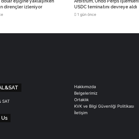
dolar eşiğine yaklaşırken
Arbitrum, Ondo Perps işlemler
çin dirençler izleniyor
USDC teminatını devreye aldı
ce
1 gün önce
Hakkımızda
AL&SAT
Belgelerimiz
Ortaklık
& SAT
KVK ve Bilgi Güvenliği Politikası
İletişim
 Us