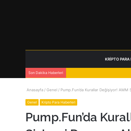
KRIPTO PARA
Son Dakika Haberleri
Anasayfa
/
Genel
/
Pump.Fun’da Kurallar Değişiyor! AMM Si
Genel
Kripto Para Haberleri
Pump.Fun’da Kural