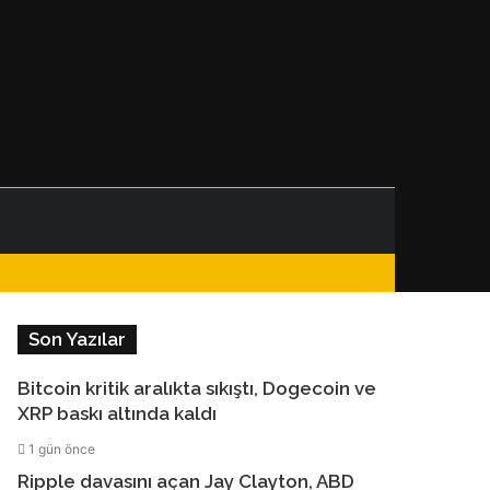
Facebook
Instagram
Telegram
WhatsApp
Kenar
Dış
Arama
Bölmesi
görünümü
yap
Son Yazılar
değiştir
...
Bitcoin kritik aralıkta sıkıştı, Dogecoin ve
XRP baskı altında kaldı
1 gün önce
Ripple davasını açan Jay Clayton, ABD