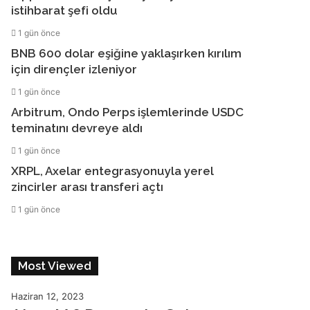
istihbarat şefi oldu
1 gün önce
BNB 600 dolar eşiğine yaklaşırken kırılım
için dirençler izleniyor
1 gün önce
Arbitrum, Ondo Perps işlemlerinde USDC
teminatını devreye aldı
1 gün önce
XRPL, Axelar entegrasyonuyla yerel
zincirler arası transferi açtı
1 gün önce
Most Viewed
Haziran 12, 2023