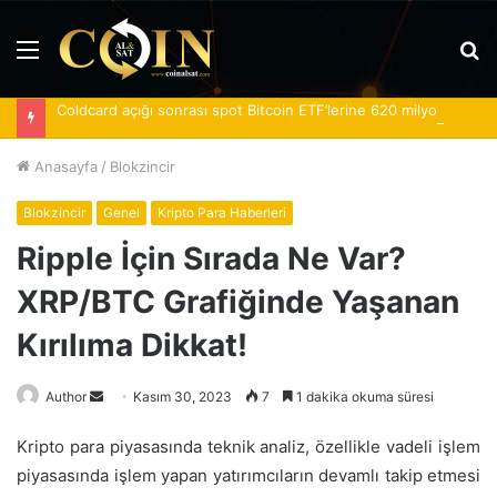
Menü
A
y
Coldcard açığı sonrası spot Bitcoin ETF’lerine 620 milyon dolar girdi
...
Anasayfa
/
Blokzincir
Blokzincir
Genel
Kripto Para Haberleri
Ripple İçin Sırada Ne Var?
XRP/BTC Grafiğinde Yaşanan
Kırılıma Dikkat!
Bir
Author
Kasım 30, 2023
7
1 dakika okuma süresi
e-
Kripto para piyasasında teknik analiz, özellikle vadeli işlem
posta
piyasasında işlem yapan yatırımcıların devamlı takip etmesi
göndermek