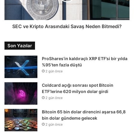
SEC ve Kripto Arasındaki Savaş Neden Bitmedi?
Son Yazılar
ProShares’in kaldıraçlı XRP ETF’si bir yılda
%95’ten fazla düştü
2 gün önce
Coldcard açığı sonrası spot Bitcoin
ETF’lerine 620 milyon dolar girdi
2 gün önce
Bitcoin 65 bin dolar direncini aşarsa 66,8
bin dolar gündeme gelecek
2 gün önce