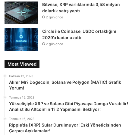
Bitwise, XRP varlıklarında 3,58 milyon
dolarlık satış yaptı
2 gün önce
Circle ile Coinbase, USDC ortaklığını
2029’a kadar uzattı
2 gün önce
Most Viewed
Haziran 12, 2023
Alınır Mı? Dogecoin, Solana ve Polygon (MATIC) Grafik
Yorum!
Temmuz 15, 2023
Yükselişiyle XRP ve Solana Gibi Piyasaya Damga Vurabilir!
Analist Bu Altcoin’in 1’i 2 Yapmasını Bekliyor!
Temmuz 16, 2023
Ripple’da (XRP) Sular Durulmuyor! Eski Yöneticisinden
Çarpıcı Açıklamalar!