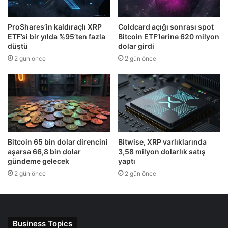
ProShares’in kaldıraçlı XRP
Coldcard açığı sonrası spot
ETF’si bir yılda %95’ten fazla
Bitcoin ETF’lerine 620 milyon
düştü
dolar girdi
2 gün önce
2 gün önce
Bitcoin 65 bin dolar direncini
Bitwise, XRP varlıklarında
aşarsa 66,8 bin dolar
3,58 milyon dolarlık satış
gündeme gelecek
yaptı
2 gün önce
2 gün önce
Business Topics