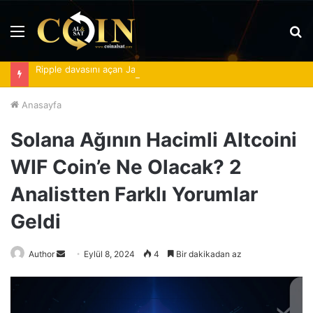
Menü
A
y
Ripple davasını açan Jay Clayton, ABD istihbarat şefi oldu
...
Anasayfa
Solana Ağının Hacimli Altcoini
WIF Coin’e Ne Olacak? 2
Analistten Farklı Yorumlar
Geldi
Bir
Author
Eylül 8, 2024
4
Bir dakikadan az
e-
posta
göndermek