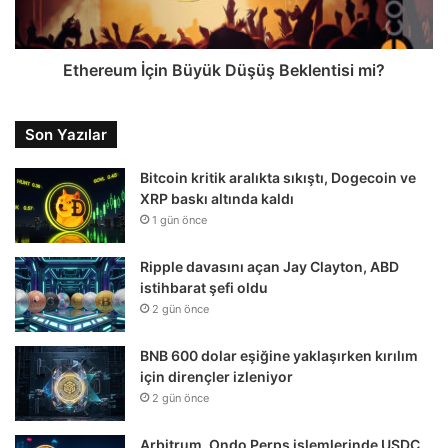
Ethereum İçin Büyük Düşüş Beklentisi mi?
Son Yazılar
Bitcoin kritik aralıkta sıkıştı, Dogecoin ve
XRP baskı altında kaldı
1 gün önce
Ripple davasını açan Jay Clayton, ABD
istihbarat şefi oldu
2 gün önce
BNB 600 dolar eşiğine yaklaşırken kırılım
için dirençler izleniyor
2 gün önce
Arbitrum, Ondo Perps işlemlerinde USDC