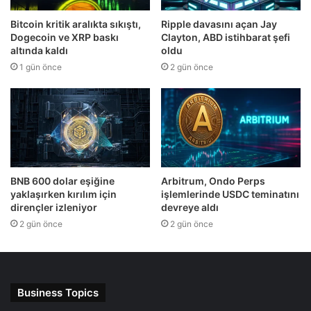
Bitcoin kritik aralıkta sıkıştı,
Ripple davasını açan Jay
Dogecoin ve XRP baskı
Clayton, ABD istihbarat şefi
altında kaldı
oldu
1 gün önce
2 gün önce
BNB 600 dolar eşiğine
Arbitrum, Ondo Perps
yaklaşırken kırılım için
işlemlerinde USDC teminatını
dirençler izleniyor
devreye aldı
2 gün önce
2 gün önce
Business Topics