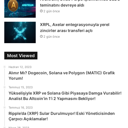
teminatını devreye aldı
2 gün önce
XRPL, Axelar entegrasyonuyla yerel
zincirler arası transferi açtı
2 gün önce
Most Viewed
Haziran 12, 2023
Alınır Mı? Dogecoin, Solana ve Polygon (MATIC) Grafik
Yorum!
Temmuz 15, 2023
Yükselişiyle XRP ve Solana Gibi Piyasaya Damga Vurabilir!
Analist Bu Altcoin’in 1’i 2 Yapmasını Bekliyor!
Temmuz 16, 2023
Ripple’da (XRP) Sular Durulmuyor! Eski Yöneticisinden
Çarpıcı Açıklamalar!
Nisan 28, 2023