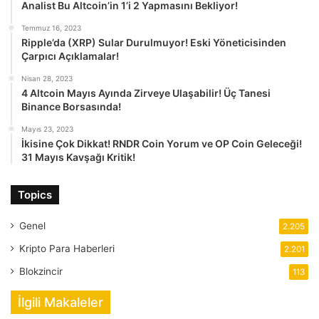
Analist Bu Altcoin’in 1’i 2 Yapmasını Bekliyor!
Temmuz 16, 2023
Ripple’da (XRP) Sular Durulmuyor! Eski Yöneticisinden
Çarpıcı Açıklamalar!
Nisan 28, 2023
4 Altcoin Mayıs Ayında Zirveye Ulaşabilir! Üç Tanesi
Binance Borsasında!
Mayıs 23, 2023
İkisine Çok Dikkat! RNDR Coin Yorum ve OP Coin Geleceği!
31 Mayıs Kavşağı Kritik!
Topics
Genel
2.205
Kripto Para Haberleri
2.201
Blokzincir
113
İlgili Makaleler