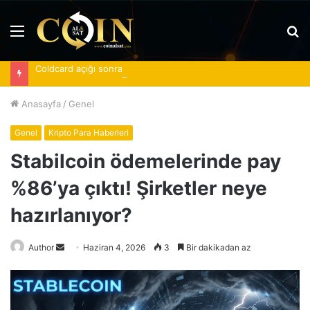
Menü
A
y
Coldcard açığı sonrası spot Bitcoin ETF’lerine 620 milyon dolar girdi
...
Anasayfa
/
Genel
Genel
Kripto Para Haberleri
Stabilcoin ödemelerinde pay
%86’ya çıktı! Şirketler neye
hazırlanıyor?
Bir
Author
Haziran 4, 2026
3
Bir dakikadan az
e-
posta
göndermek