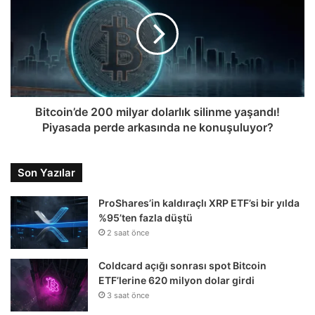
Bitcoin’de 200 milyar dolarlık silinme yaşandı!
Piyasada perde arkasında ne konuşuluyor?
Son Yazılar
ProShares’in kaldıraçlı XRP ETF’si bir yılda
%95’ten fazla düştü
2 saat önce
Coldcard açığı sonrası spot Bitcoin
ETF’lerine 620 milyon dolar girdi
3 saat önce