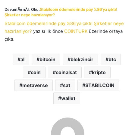
DevamÄ±nÄ± Oku:
Stabilcoin ödemelerinde pay %86’ya çıktı!
Şirketler neye hazırlanıyor?
Stabilcoin ödemelerinde pay %86’ya çıktı! Şirketler neye
hazırlanıyor?
yazısı ilk önce
COINTURK
üzerinde ortaya
çıktı.
al
bitcoin
blokzincir
btc
coin
coinalsat
kripto
metaverse
sat
STABILCOIN
wallet