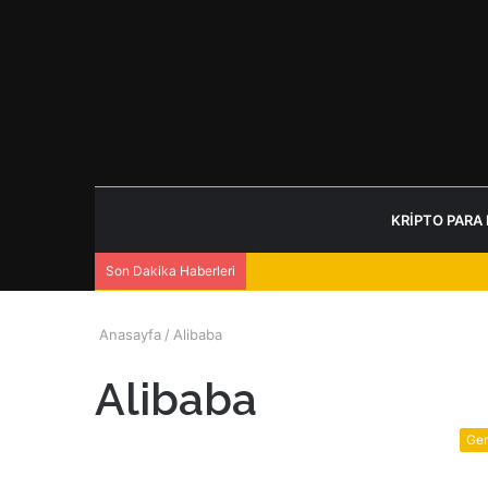
KRIPTO PARA
Son Dakika Haberleri
Anasayfa
/
Alibaba
Alibaba
Gen