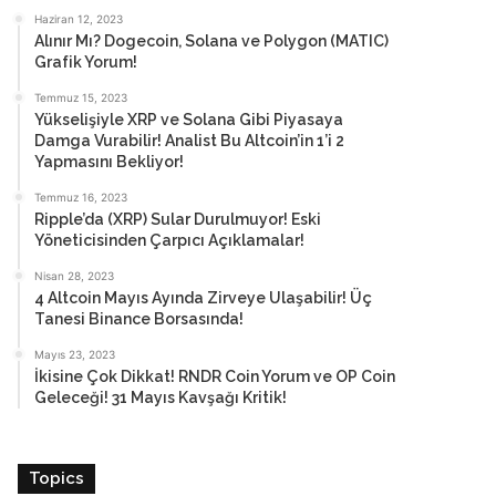
Haziran 12, 2023
Alınır Mı? Dogecoin, Solana ve Polygon (MATIC)
Grafik Yorum!
Temmuz 15, 2023
Yükselişiyle XRP ve Solana Gibi Piyasaya
Damga Vurabilir! Analist Bu Altcoin’in 1’i 2
Yapmasını Bekliyor!
Temmuz 16, 2023
Ripple’da (XRP) Sular Durulmuyor! Eski
Yöneticisinden Çarpıcı Açıklamalar!
Nisan 28, 2023
4 Altcoin Mayıs Ayında Zirveye Ulaşabilir! Üç
Tanesi Binance Borsasında!
Mayıs 23, 2023
İkisine Çok Dikkat! RNDR Coin Yorum ve OP Coin
Geleceği! 31 Mayıs Kavşağı Kritik!
Topics