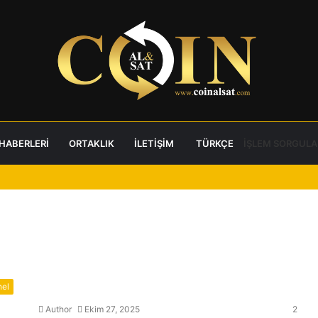
 HABERLERI
ORTAKLIK
İLETIŞIM
TÜRKÇE
İŞLEM SORGULA
el
Author
Ekim 27, 2025
2