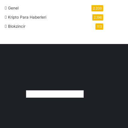
Genel
2.200
Kripto Para Haberleri
2.196
Blokzincir
113
Türkçe