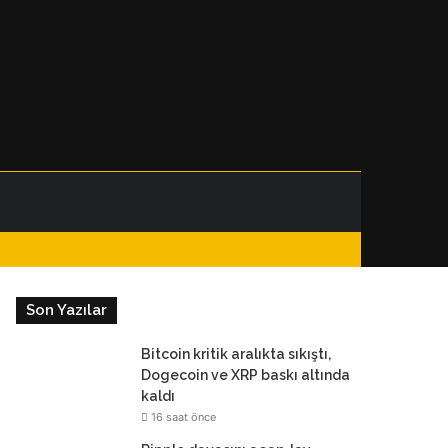
Facebook
Instagram
Telegram
WhatsApp
Kenar
Dış
Arama
Bölmesi
görünümü
yap
Son Yazılar
değiştir
...
Bitcoin kritik aralıkta sıkıştı,
Dogecoin ve XRP baskı altında
kaldı
16 saat önce