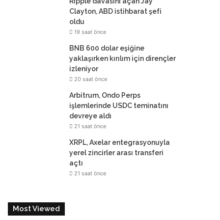
Ripple davasını açan Jay
Clayton, ABD istihbarat şefi
oldu
19 saat önce
BNB 600 dolar eşiğine
yaklaşırken kırılım için dirençler
izleniyor
20 saat önce
Arbitrum, Ondo Perps
işlemlerinde USDC teminatını
devreye aldı
21 saat önce
XRPL, Axelar entegrasyonuyla
yerel zincirler arası transferi
açtı
21 saat önce
Most Viewed