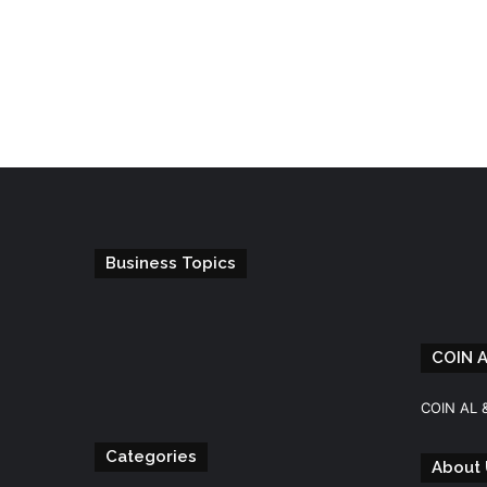
Business Topics
COIN 
Facebook
Instagram
Telegram
WhatsApp
COIN AL 
Categories
About 