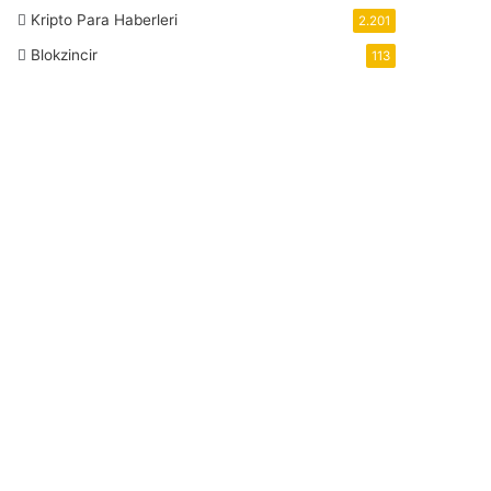
Kripto Para Haberleri
2.201
Blokzincir
113