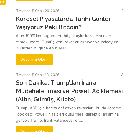
eri
Author
Ocak 26, 2026
2
Küresel Piyasalarda Tarihi Günler
Yaşıyoruz Peki Bitcoin?
Altın 1999’dan bugüne en büyük aylık kazancını elde
etmek üzere. Gümüş yeni rekorlar kuruyor ve paladyum
2008’den bugüne en büyük…
Devamını Oku »
Author
Ocak 13, 2026
3
Son Dakika: Trump’dan İran’a
Müdahale İması ve Powell Açıklaması
(Altın, Gümüş, Kripto)
Trump: ABD için harika enflasyon rakamları, bu da Jerome
“çok geç” Powell'ın faizleri düşürmesi gerektiği anlamına
geliyor. Trump: İranlı vatanseverler,…
Devamını Oku »