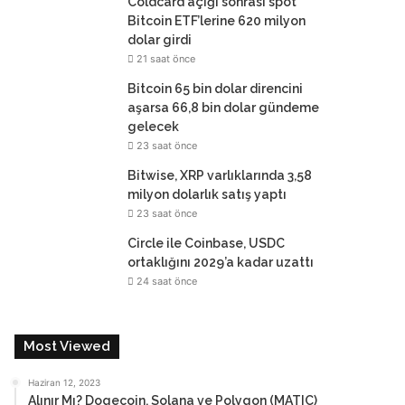
Coldcard açığı sonrası spot
Bitcoin ETF’lerine 620 milyon
dolar girdi
21 saat önce
Bitcoin 65 bin dolar direncini
aşarsa 66,8 bin dolar gündeme
gelecek
23 saat önce
Bitwise, XRP varlıklarında 3,58
milyon dolarlık satış yaptı
23 saat önce
Circle ile Coinbase, USDC
ortaklığını 2029’a kadar uzattı
24 saat önce
Most Viewed
Haziran 12, 2023
Alınır Mı? Dogecoin, Solana ve Polygon (MATIC)