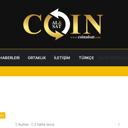
 HABERLERI
ORTAKLIK
İLETIŞIM
TÜRKÇE
İŞLEM SORGULA
eri
Author
3 hafta önce
1