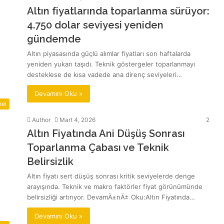
Altın fiyatlarında toparlanma sürüyor:
4.750 dolar seviyesi yeniden
gündemde
Altın piyasasında güçlü alımlar fiyatları son haftalarda
yeniden yukarı taşıdı. Teknik göstergeler toparlanmayı
desteklese de kısa vadede ana direnç seviyeleri…
Devamını Oku »
el
Author
Mart 4, 2026
2
Altın Fiyatında Ani Düşüş Sonrası
Toparlanma Çabası ve Teknik
Belirsizlik
Altın fiyatı sert düşüş sonrası kritik seviyelerde denge
arayışında. Teknik ve makro faktörler fiyat görünümünde
belirsizliği artırıyor. DevamÄ±nÄ± Oku:Altın Fiyatında…
Devamını Oku »