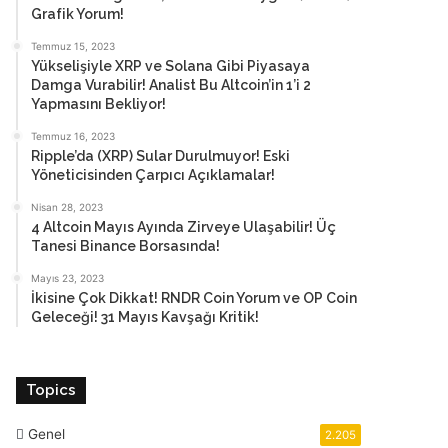
Grafik Yorum!
Temmuz 15, 2023
Yükselişiyle XRP ve Solana Gibi Piyasaya
Damga Vurabilir! Analist Bu Altcoin’in 1’i 2
Yapmasını Bekliyor!
Temmuz 16, 2023
Ripple’da (XRP) Sular Durulmuyor! Eski
Yöneticisinden Çarpıcı Açıklamalar!
Nisan 28, 2023
4 Altcoin Mayıs Ayında Zirveye Ulaşabilir! Üç
Tanesi Binance Borsasında!
Mayıs 23, 2023
İkisine Çok Dikkat! RNDR Coin Yorum ve OP Coin
Geleceği! 31 Mayıs Kavşağı Kritik!
Topics
Genel
2.205