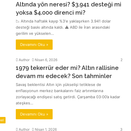
Altında yön neresi? $3.941 desteği mi
yoksa $4.000 direnci mi?
📉 Altında haftalık kayıp %3'e yaklaşırken 3.941 dolar
desteği baskı altında kaldı. ⚠️ ABD ile İran arasındaki
gerilim ve yükselen…
Devamını Oku »
Author
Nisan 6, 2026
2
1979 tekerrür eder mi? Altın rallisine
devam mı edecek? Son tahminler
Savaş beklentisi Altın için yükselişi tetiklese de
enflasyonun merkez bankalarını faiz artırımlarına
zorlayacağı endişesi satış getirdi. Çarşamba 03:00’a kadar
ateşkes…
Devamını Oku »
el
Author
Nisan 1, 2026
3