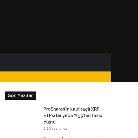
Facebook
Instagram
Telegram
WhatsApp
Kenar
Dış
Arama
Bölmesi
görünümü
yap
Son Yazılar
değiştir
...
ProShares’in kaldıraçlı XRP
ETF’si bir yılda %95’ten fazla
düştü
20 saat önce