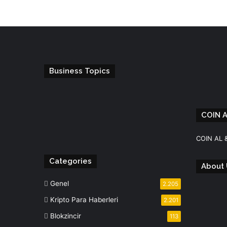
Business Topics
COIN 
Facebook
Instagram
Telegram
WhatsApp
COIN AL 
Categories
About 
Genel
2.205
Kripto Para Haberleri
2.201
Blokzincir
113