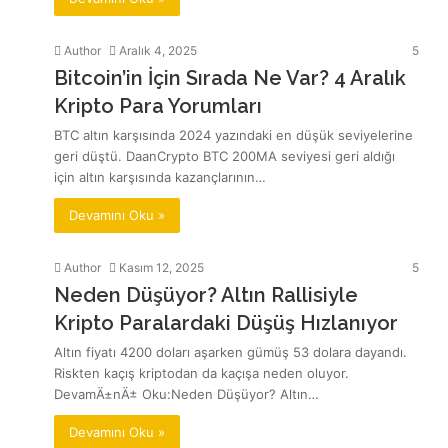
Author
Aralık 4, 2025
5
Bitcoin’in İçin Sırada Ne Var? 4 Aralık
Kripto Para Yorumları
BTC altın karşısında 2024 yazındaki en düşük seviyelerine
geri düştü. DaanCrypto BTC 200MA seviyesi geri aldığı
için altın karşısında kazançlarının…
Devamını Oku »
Author
Kasım 12, 2025
5
Neden Düşüyor? Altın Rallisiyle
Kripto Paralardaki Düşüş Hızlanıyor
Altın fiyatı 4200 doları aşarken gümüş 53 dolara dayandı.
Riskten kaçış kriptodan da kaçışa neden oluyor.
DevamÄ±nÄ± Oku:Neden Düşüyor? Altın…
Devamını Oku »