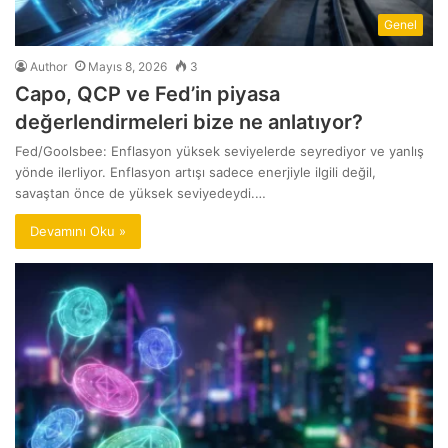
Genel
Author
Mayıs 8, 2026
3
Capo, QCP ve Fed’in piyasa
değerlendirmeleri bize ne anlatıyor?
Fed/Goolsbee: Enflasyon yüksek seviyelerde seyrediyor ve yanlış
yönde ilerliyor. Enflasyon artışı sadece enerjiyle ilgili değil,
savaştan önce de yüksek seviyedeydi.…
Devamını Oku »