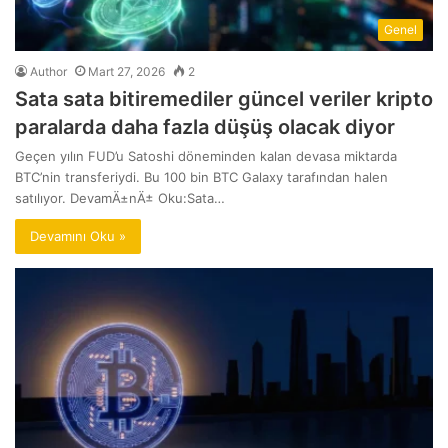
Genel
Author
Mart 27, 2026
2
Sata sata bitiremediler güncel veriler kripto
paralarda daha fazla düşüş olacak diyor
Geçen yılın FUD’u Satoshi döneminden kalan devasa miktarda
BTC’nin transferiydi. Bu 100 bin BTC Galaxy tarafından halen
satılıyor. DevamÄ±nÄ± Oku:Sata…
Devamını Oku »