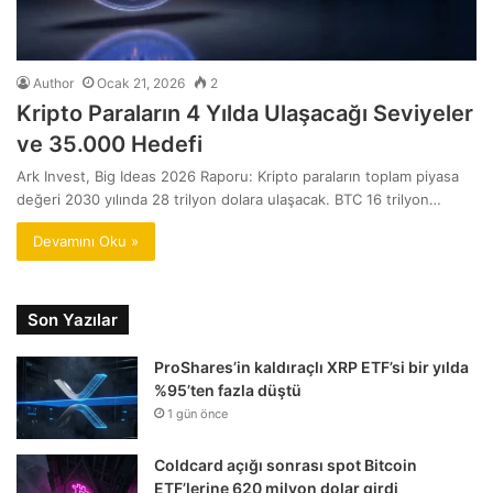
Author
Ocak 21, 2026
2
Kripto Paraların 4 Yılda Ulaşacağı Seviyeler
ve 35.000 Hedefi
Ark Invest, Big Ideas 2026 Raporu: Kripto paraların toplam piyasa
değeri 2030 yılında 28 trilyon dolara ulaşacak. BTC 16 trilyon…
Devamını Oku »
Son Yazılar
ProShares’in kaldıraçlı XRP ETF’si bir yılda
%95’ten fazla düştü
1 gün önce
Coldcard açığı sonrası spot Bitcoin
ETF’lerine 620 milyon dolar girdi