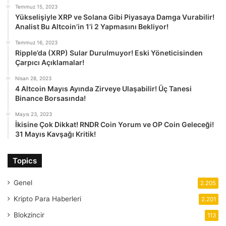
Temmuz 15, 2023
Yükselişiyle XRP ve Solana Gibi Piyasaya Damga Vurabilir!
Analist Bu Altcoin’in 1’i 2 Yapmasını Bekliyor!
Temmuz 16, 2023
Ripple’da (XRP) Sular Durulmuyor! Eski Yöneticisinden
Çarpıcı Açıklamalar!
Nisan 28, 2023
4 Altcoin Mayıs Ayında Zirveye Ulaşabilir! Üç Tanesi
Binance Borsasında!
Mayıs 23, 2023
İkisine Çok Dikkat! RNDR Coin Yorum ve OP Coin Geleceği!
31 Mayıs Kavşağı Kritik!
Topics
Genel
2.205
Kripto Para Haberleri
2.201
Blokzincir
113