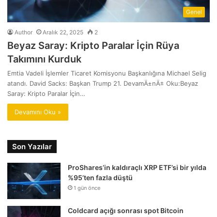
Genel
Author
Aralık 22, 2025
2
Beyaz Saray: Kripto Paralar İçin Rüya
Takımını Kurduk
Emtia Vadeli İşlemler Ticaret Komisyonu Başkanlığına Michael Selig
atandı. David Sacks: Başkan Trump 21. DevamÄ±nÄ± Oku:Beyaz
Saray: Kripto Paralar İçin…
Devamını Oku »
Son Yazılar
ProShares’in kaldıraçlı XRP ETF’si bir yılda
%95’ten fazla düştü
1 gün önce
Coldcard açığı sonrası spot Bitcoin