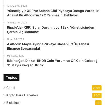
Temmuz 15, 2023
Yükselişiyle XRP ve Solana Gibi Piyasaya Damga Vurabilir!
Analist Bu Altcoin’in 1’i 2 Yapmasını Bekliyor!
Temmuz 16, 2023
Ripple’da (XRP) Sular Durulmuyor! Eski Yöneticisinden
Çarpıcı Açıklamalar!
Nisan 28, 2023
4 Altcoin Mayıs Ayında Zirveye Ulaşabilir! Üç Tanesi
Binance Borsasında!
Mayıs 23, 2023
İkisine Çok Dikkat! RNDR Coin Yorum ve OP Coin Geleceği!
31 Mayıs Kavşağı Kritik!
Topics
Genel
2.205
Kripto Para Haberleri
2.201
Blokzincir
113