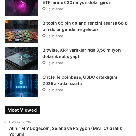
ETF’lerine 620 milyon dolar girdi
1 gün önce
Bitcoin 65 bin dolar direncini aşarsa 66,8
bin dolar gündeme gelecek
1 gün önce
Bitwise, XRP varlıklarında 3,58 milyon
dolarlık satış yaptı
1 gün önce
Circle ile Coinbase, USDC ortaklığını
2029’a kadar uzattı
1 gün önce
Most Viewed
Haziran 12, 2023
Alınır Mı? Dogecoin, Solana ve Polygon (MATIC) Grafik
Yorum!