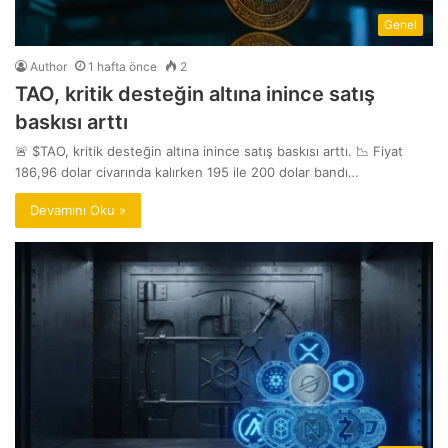
Genel
Author
1 hafta önce
2
TAO, kritik desteğin altına inince satış
baskısı arttı
🚨 $TAO, kritik desteğin altına inince satış baskısı arttı. 📉 Fiyat
186,96 dolar civarında kalırken 195 ile 200 dolar bandı…
Devamını Oku »