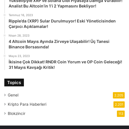
Yükselişiyle XRP ve Solana Gibi Piyasaya Damga Vurabilir!
Analist Bu Altcoin’in 1’i 2 Yapmasını Bekliyor!
Temmuz 16, 2023
Ripple’da (XRP) Sular Durulmuyor! Eski Yöneticisinden
Çarpıcı Açıklamalar!
Nisan 28, 2023
4 Altcoin Mayıs Ayında Zirveye Ulaşabilir! Üç Tanesi
Binance Borsasında!
Mayıs 23, 2023
İkisine Çok Dikkat! RNDR Coin Yorum ve OP Coin Geleceği!
31 Mayıs Kavşağı Kritik!
Topics
Genel
2.205
Kripto Para Haberleri
2.201
Blokzincir
113