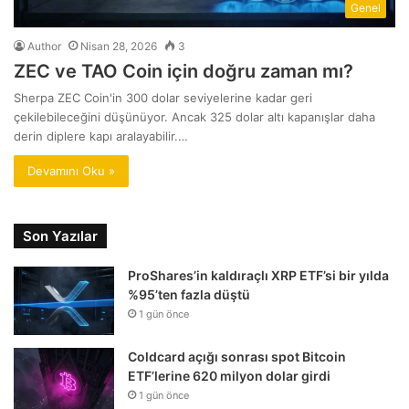
Genel
Author
Nisan 28, 2026
3
ZEC ve TAO Coin için doğru zaman mı?
Sherpa ZEC Coin'in 300 dolar seviyelerine kadar geri
çekilebileceğini düşünüyor. Ancak 325 dolar altı kapanışlar daha
derin diplere kapı aralayabilir.…
Devamını Oku »
Son Yazılar
ProShares’in kaldıraçlı XRP ETF’si bir yılda
%95’ten fazla düştü
1 gün önce
Coldcard açığı sonrası spot Bitcoin
ETF’lerine 620 milyon dolar girdi
1 gün önce