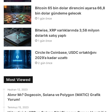
Bitcoin 65 bin dolar direncini aşarsa 66,8
bin dolar gündeme gelecek
1 gün önce
Bitwise, XRP varlıklarında 3,58 milyon
dolarlık satış yaptı
1 gün önce
Circle ile Coinbase, USDC ortaklığını
2029’a kadar uzattı
2 gün önce
Most Viewed
Haziran 12, 2023
Alınır Mı? Dogecoin, Solana ve Polygon (MATIC) Grafik
Yorum!
Temmuz 15, 2023