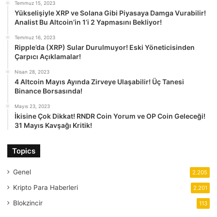
Temmuz 15, 2023
Yükselişiyle XRP ve Solana Gibi Piyasaya Damga Vurabilir!
Analist Bu Altcoin’in 1’i 2 Yapmasını Bekliyor!
Temmuz 16, 2023
Ripple’da (XRP) Sular Durulmuyor! Eski Yöneticisinden
Çarpıcı Açıklamalar!
Nisan 28, 2023
4 Altcoin Mayıs Ayında Zirveye Ulaşabilir! Üç Tanesi
Binance Borsasında!
Mayıs 23, 2023
İkisine Çok Dikkat! RNDR Coin Yorum ve OP Coin Geleceği!
31 Mayıs Kavşağı Kritik!
Topics
Genel
2.205
Kripto Para Haberleri
2.201
Blokzincir
113