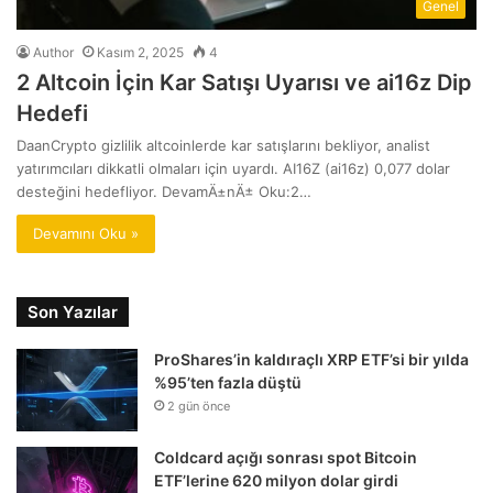
Genel
Author
Kasım 2, 2025
4
2 Altcoin İçin Kar Satışı Uyarısı ve ai16z Dip
Hedefi
DaanCrypto gizlilik altcoinlerde kar satışlarını bekliyor, analist
yatırımcıları dikkatli olmaları için uyardı. AI16Z (ai16z) 0,077 dolar
desteğini hedefliyor. DevamÄ±nÄ± Oku:2…
Devamını Oku »
Son Yazılar
ProShares’in kaldıraçlı XRP ETF’si bir yılda
%95’ten fazla düştü
2 gün önce
Coldcard açığı sonrası spot Bitcoin
ETF’lerine 620 milyon dolar girdi