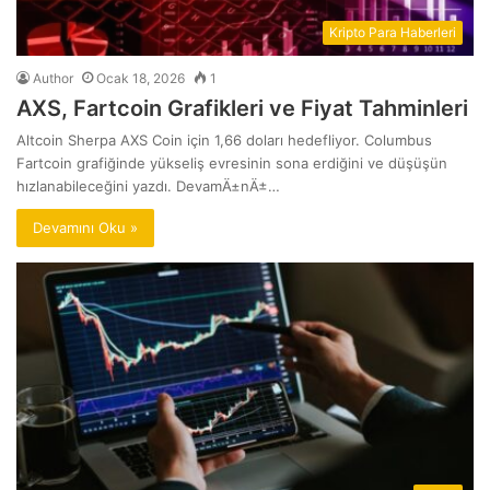
Kripto Para Haberleri
Author
Ocak 18, 2026
1
AXS, Fartcoin Grafikleri ve Fiyat Tahminleri
Altcoin Sherpa AXS Coin için 1,66 doları hedefliyor. Columbus
Fartcoin grafiğinde yükseliş evresinin sona erdiğini ve düşüşün
hızlanabileceğini yazdı. DevamÄ±nÄ±…
Devamını Oku »