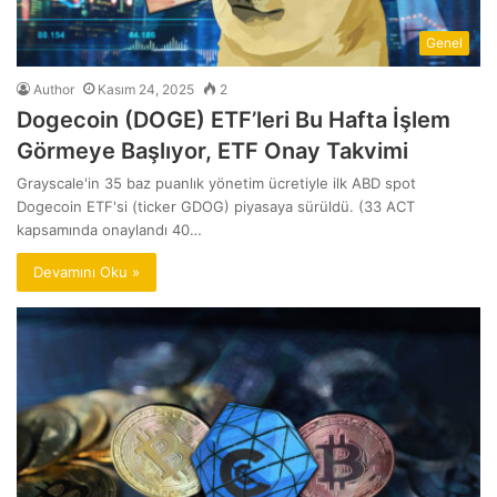
Genel
Author
Kasım 24, 2025
2
Dogecoin (DOGE) ETF’leri Bu Hafta İşlem
Görmeye Başlıyor, ETF Onay Takvimi
Grayscale'in 35 baz puanlık yönetim ücretiyle ilk ABD spot
Dogecoin ETF'si (ticker GDOG) piyasaya sürüldü. (33 ACT
kapsamında onaylandı 40…
Devamını Oku »