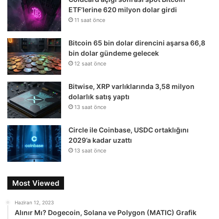
ETF’lerine 620 milyon dolar girdi
11 saat önce
Bitcoin 65 bin dolar direncini aşarsa 66,8
bin dolar gündeme gelecek
12 saat önce
Bitwise, XRP varlıklarında 3,58 milyon
dolarlık satış yaptı
13 saat önce
Circle ile Coinbase, USDC ortaklığını
2029’a kadar uzattı
13 saat önce
Most Viewed
Haziran 12, 2023
Alınır Mı? Dogecoin, Solana ve Polygon (MATIC) Grafik