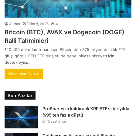
Author
Ekim 8, 2025
4
Bitcoin (BTC), AVAX ve Dogecoin (DOGE)
Ralli Tahminleri
120.400 dolardan toparlanan Bitcoin dün 875 milyon dolarlık ETF
girişi gördü. ETH ETF girişleri de genel piyasa hissiyatı için
destekleyici.…
Devamını Oku »
Son Yazılar
ProShares’in kaldıraçlı XRP ETF’si bir yılda
%95’ten fazla düştü
10 saat önce
Coldcard açığı sonrası spot Bitcoin