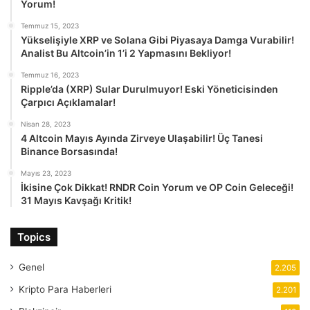
Yorum!
Temmuz 15, 2023
Yükselişiyle XRP ve Solana Gibi Piyasaya Damga Vurabilir!
Analist Bu Altcoin’in 1’i 2 Yapmasını Bekliyor!
Temmuz 16, 2023
Ripple’da (XRP) Sular Durulmuyor! Eski Yöneticisinden
Çarpıcı Açıklamalar!
Nisan 28, 2023
4 Altcoin Mayıs Ayında Zirveye Ulaşabilir! Üç Tanesi
Binance Borsasında!
Mayıs 23, 2023
İkisine Çok Dikkat! RNDR Coin Yorum ve OP Coin Geleceği!
31 Mayıs Kavşağı Kritik!
Topics
Genel
2.205
Kripto Para Haberleri
2.201