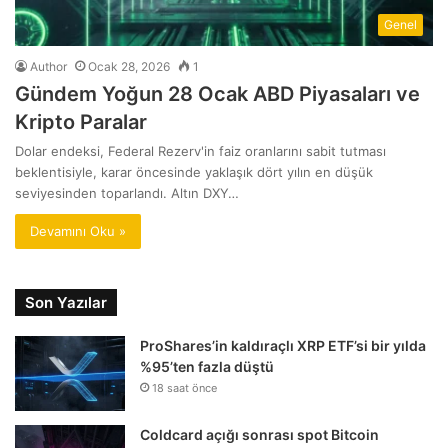
Genel
Author
Ocak 28, 2026
1
Gündem Yoğun 28 Ocak ABD Piyasaları ve
Kripto Paralar
Dolar endeksi, Federal Rezerv'in faiz oranlarını sabit tutması
beklentisiyle, karar öncesinde yaklaşık dört yılın en düşük
seviyesinden toparlandı. Altın DXY…
Devamını Oku »
Son Yazılar
ProShares’in kaldıraçlı XRP ETF’si bir yılda
%95’ten fazla düştü
18 saat önce
Coldcard açığı sonrası spot Bitcoin