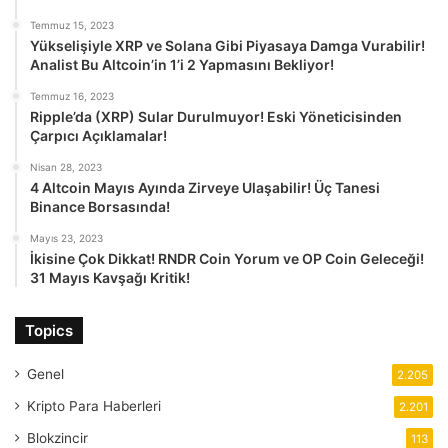
Temmuz 15, 2023
Yükselişiyle XRP ve Solana Gibi Piyasaya Damga Vurabilir!
Analist Bu Altcoin’in 1’i 2 Yapmasını Bekliyor!
Temmuz 16, 2023
Ripple’da (XRP) Sular Durulmuyor! Eski Yöneticisinden
Çarpıcı Açıklamalar!
Nisan 28, 2023
4 Altcoin Mayıs Ayında Zirveye Ulaşabilir! Üç Tanesi
Binance Borsasında!
Mayıs 23, 2023
İkisine Çok Dikkat! RNDR Coin Yorum ve OP Coin Geleceği!
31 Mayıs Kavşağı Kritik!
Topics
Genel
2.205
Kripto Para Haberleri
2.201
Blokzincir
113