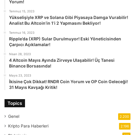
Yorum!
Temmuz 15, 2023
Yükselişiyle XRP ve Solana Gibi Piyasaya Damga Vurabilir!
Analist Bu Altcoin’in 1’i 2 Yapmasını Bekliyor!
Temmuz 16, 2023
Ripple’da (XRP) Sular Durulmuyor! Eski Yöneticisinden
Çarpıcı Açıklamalar!
Nisan 28, 2023
4 Altcoin Mayıs Ayında Zirveye Ulaşabilir! Üç Tanesi
Binance Borsasında!
Mayıs 23, 2023
İkisine Çok Dikkat! RNDR Coin Yorum ve OP Coin Geleceği!
31 Mayıs Kavşağı Kritik!
Topics
Genel
2.200
Kripto Para Haberleri
2.196