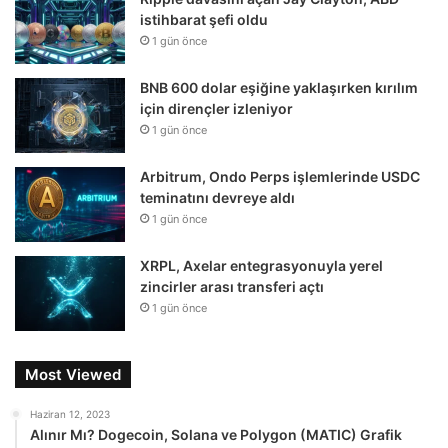
istihbarat şefi oldu
1 gün önce
BNB 600 dolar eşiğine yaklaşırken kırılım
için dirençler izleniyor
1 gün önce
Arbitrum, Ondo Perps işlemlerinde USDC
teminatını devreye aldı
1 gün önce
XRPL, Axelar entegrasyonuyla yerel
zincirler arası transferi açtı
1 gün önce
Most Viewed
Haziran 12, 2023
Alınır Mı? Dogecoin, Solana ve Polygon (MATIC) Grafik