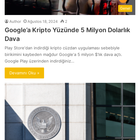
Genel
Author
Ağustos 18, 2024
2
Google’a Kripto Yüzünde 5 Milyon Dolarlık
Dava
Play Store'dan indirdiği kripto cüzdan uygulaması sebebiyle
birikimini kaybeden mağdur Google'a 5 milyon $'lık dava açtı.
Google Play üzerinden indirdiğiniz…
Devamını Oku »