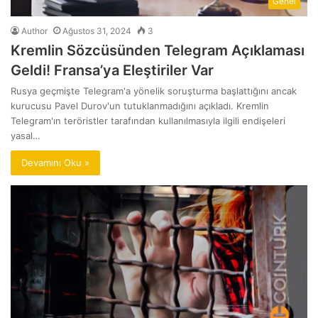
Genel
Author
Ağustos 31, 2024
3
Kremlin Sözcüsünden Telegram Açıklaması
Geldi! Fransa’ya Eleştiriler Var
Rusya geçmişte Telegram'a yönelik soruşturma başlattığını ancak
kurucusu Pavel Durov'un tutuklanmadığını açıkladı. Kremlin
Telegram'ın teröristler tarafından kullanılmasıyla ilgili endişeleri
yasal…
Devamını Oku »