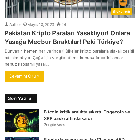
Blokzincir
Author
Mayıs 18, 2023
24
Pakistan Kripto Paraları Yasaklıyor! Onlara
Yasağa Mecbur Bıraktılar! Peki Türkiye?
Dünyanın hemen her yerindeki ülkeler kripto paralarla alakalı çeşitli
adımlar atıyor. Çoğu için vergilendirme konusu öncelikli ancak
henüz kapsamlı yasal…
Devamını Oku »
Son Yazılar
Bitcoin kritik aralıkta sıkıştı, Dogecoin ve
XRP baskı altında kaldı
1 gün önce
Ripple davasını açan Jay Clayton, ABD