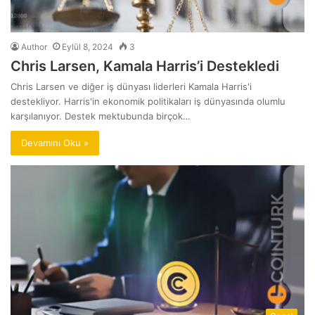
Author
Eylül 8, 2024
3
Chris Larsen, Kamala Harris’i Destekledi
Chris Larsen ve diğer iş dünyası liderleri Kamala Harris'i
destekliyor. Harris'in ekonomik politikaları iş dünyasında olumlu
karşılanıyor. Destek mektubunda birçok…
Devamını Oku »